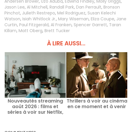
Andersen Brower
,
Uzo Aduba
,
Edwina Findley
,
Molly Griggs
,
Jason Lee
,
Al Mitchell
,
Randall Park
,
Dan Perrault
,
Bronson
Pinchot
,
Julieth Restrepo
,
Mel Rodriguez
,
Susan Kelechi
Watson
,
Isiah Whitlock Jr.
,
Mary Wiseman
,
Eliza Coupe
,
Jane
Curtin
,
Paul Fitzgerald
,
Al Franken
,
Spencer Garrett
,
Taran
Killam
,
Matt Oberg
,
Brett Tucker
À LIRE AUSSI...
Nouveautés streaming
Thrillers à voir au cinéma
août 2026 : films et
en ce moment et à venir
séries à voir sur Netflix,
Disney+, Prime Video