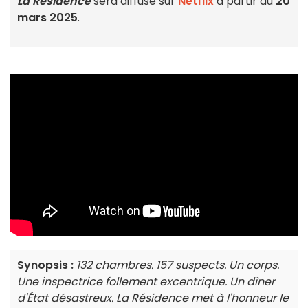
La Résidence
sera diffusé sur
Netflix
à partir du
20
mars 2025
.
Synopsis :
132 chambres. 157 suspects. Un corps.
Une inspectrice follement excentrique. Un dîner
d'État désastreux.
La Résidence
met à l'honneur le