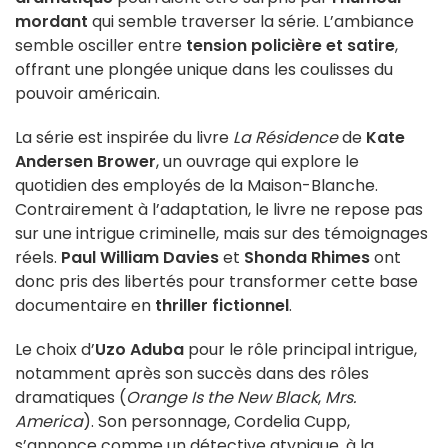
mordant
qui semble traverser la série. L’ambiance
semble osciller entre
tension policière et satire
,
offrant une plongée unique dans les coulisses du
pouvoir américain.
La série est inspirée du livre
La Résidence
de
Kate
Andersen Brower
, un ouvrage qui explore le
quotidien des employés de la Maison-Blanche.
Contrairement à l’adaptation, le livre ne repose pas
sur une intrigue criminelle, mais sur des témoignages
réels.
Paul William Davies
et
Shonda Rhimes
ont
donc pris des libertés pour transformer cette base
documentaire en
thriller fictionnel
.
Le choix d’
Uzo Aduba
pour le rôle principal intrigue,
notamment après son succès dans des rôles
dramatiques (
Orange Is the New Black
,
Mrs.
America
). Son personnage, Cordelia Cupp,
s’annonce comme un détective atypique, à la