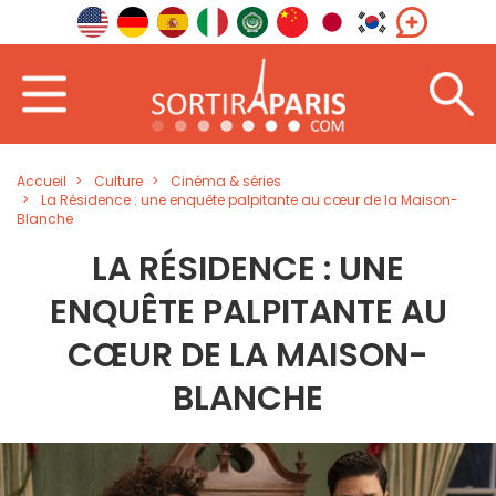
Accueil
Culture
Cinéma & séries
La Résidence : une enquête palpitante au cœur de la Maison-
Blanche
LA RÉSIDENCE : UNE
ENQUÊTE PALPITANTE AU
CŒUR DE LA MAISON-
BLANCHE