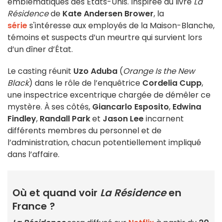
emblématiques des États-Unis. Inspirée du livre
La
Résidence
de
Kate Andersen Brower
, la
série
s'intéresse aux employés de la Maison-Blanche,
témoins et suspects d’un meurtre qui survient lors
d’un dîner d’État.
Le casting réunit
Uzo Aduba
(
Orange Is the New
Black
) dans le rôle de l’enquêtrice
Cordelia Cupp
,
une inspectrice excentrique chargée de démêler ce
mystère. À ses côtés,
Giancarlo Esposito
,
Edwina
Findley
,
Randall Park
et
Jason Lee
incarnent
différents membres du personnel et de
l’administration, chacun potentiellement impliqué
dans l’affaire.
Où et quand voir
La Résidence
en
France ?