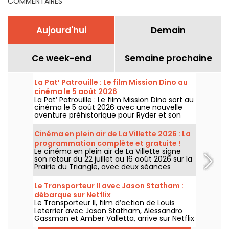
COMMENTAIRES
Aujourd'hui
Demain
Ce week-end
Semaine prochaine
La Pat’ Patrouille : Le film Mission Dino au
cinéma le 5 août 2026
La Pat’ Patrouille : Le film Mission Dino sort au
cinéma le 5 août 2026 avec une nouvelle
aventure préhistorique pour Ryder et son
équipe.
Cinéma en plein air de La Villette 2026 : La
programmation complète et gratuite !
Le cinéma en plein air de La Villette signe
son retour du 22 juillet au 16 août 2026 sur la
Prairie du Triangle, avec deux séances
gratuites par jour, à 18h et 21h. Pour cette
35e édition, le festival met à l’honneur le
Le Transporteur II avec Jason Statham :
thème “L’appel de la forêt”. Découvrez la
débarque sur Netflix
programmation complète et gratuite !
Le Transporteur II, film d’action de Louis
Leterrier avec Jason Statham, Alessandro
Gassman et Amber Valletta, arrive sur Netflix
le 29 juillet 2026.