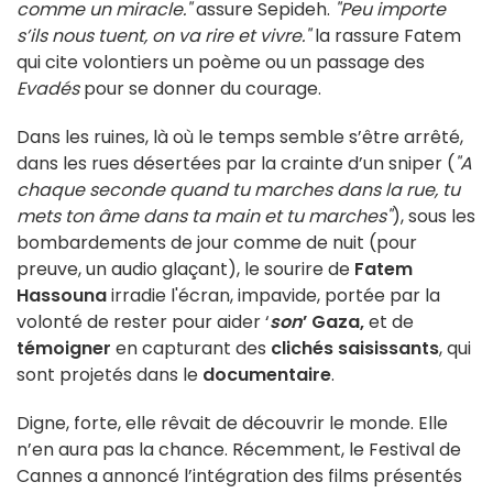
comme un miracle."
assure Sepideh.
"Peu importe
s’ils nous tuent, on va rire et vivre."
la rassure Fatem
qui cite volontiers un poème ou un passage des
Evadés
pour se donner du courage.
Dans les ruines, là où le temps semble s’être arrêté,
dans les rues désertées par la crainte d’un sniper (
"A
chaque seconde quand tu marches dans la rue, tu
mets ton âme dans ta main et tu marches"
), sous les
bombardements de jour comme de nuit (pour
preuve, un audio glaçant), le sourire de
Fatem
Hassouna
irradie l'écran, impavide, portée par la
volonté de rester pour aider ‘
son
’ Gaza,
et de
témoigner
en capturant des
clichés saisissants
, qui
sont projetés dans le
documentaire
.
Digne, forte, elle rêvait de découvrir le monde. Elle
n’en aura pas la chance. Récemment, le Festival de
Cannes a annoncé l’intégration des films présentés