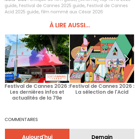
guide
,
Festival de Cannes 2025 guide
,
Festival de Cannes
Acid 2025 guide
,
film nommé aux César 2026
À LIRE AUSSI...
Festival de Cannes 2026 :
Festival de Cannes 2026 :
F
Les dernières infos et
La sélection de l'Acid
actualités de la 79e
Q
édition
COMMENTAIRES
Aujourd'hui
Demain