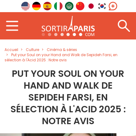
Accueil
Culture
Cinéma & séries
Put your Soul on your Hand and Walk de Sepideh Farsi, en
sélection à l'Acid 2025 : Notre avis
PUT YOUR SOUL ON YOUR
HAND AND WALK DE
SEPIDEH FARSI, EN
SÉLECTION À L'ACID 2025 :
NOTRE AVIS