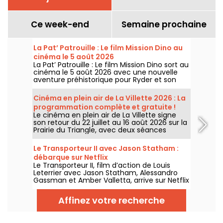
Ce week-end
Semaine prochaine
La Pat’ Patrouille : Le film Mission Dino au
cinéma le 5 août 2026
La Pat’ Patrouille : Le film Mission Dino sort au
cinéma le 5 août 2026 avec une nouvelle
aventure préhistorique pour Ryder et son
équipe.
Cinéma en plein air de La Villette 2026 : La
programmation complète et gratuite !
Le cinéma en plein air de La Villette signe
son retour du 22 juillet au 16 août 2026 sur la
Prairie du Triangle, avec deux séances
gratuites par jour, à 18h et 21h. Pour cette
35e édition, le festival met à l’honneur le
Le Transporteur II avec Jason Statham :
thème “L’appel de la forêt”. Découvrez la
débarque sur Netflix
programmation complète et gratuite !
Le Transporteur II, film d’action de Louis
Leterrier avec Jason Statham, Alessandro
Gassman et Amber Valletta, arrive sur Netflix
le 29 juillet 2026.
Affinez votre recherche