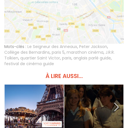
Mots-clés :
Le Seigneur des Anneaux
,
Peter Jackson
,
Collège des Bernardins
,
paris 5
,
marathon cinéma
,
J.R.R.
Tolkien
,
quartier Saint Victor
,
paris
,
anglais parlé guide
,
festival de cinéma guide
À LIRE AUSSI...