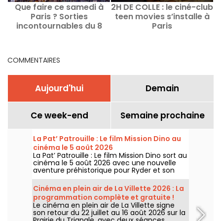
Que faire ce samedi à
2H DE COLLE : le ciné-club
L
Paris ? Sorties
teen movies s’installe à
incontournables du 8
Paris
août 2026
COMMENTAIRES
Aujourd'hui
Demain
Ce week-end
Semaine prochaine
La Pat’ Patrouille : Le film Mission Dino au
cinéma le 5 août 2026
La Pat’ Patrouille : Le film Mission Dino sort au
cinéma le 5 août 2026 avec une nouvelle
aventure préhistorique pour Ryder et son
équipe.
Cinéma en plein air de La Villette 2026 : La
programmation complète et gratuite !
Le cinéma en plein air de La Villette signe
son retour du 22 juillet au 16 août 2026 sur la
Prairie du Triangle, avec deux séances