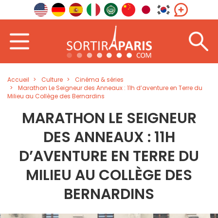
Accueil
Culture
Cinéma & séries
Marathon Le Seigneur des Anneaux : 11h d’aventure en Terre du
Milieu au Collège des Bernardins
MARATHON LE SEIGNEUR
DES ANNEAUX : 11H
D’AVENTURE EN TERRE DU
MILIEU AU COLLÈGE DES
BERNARDINS