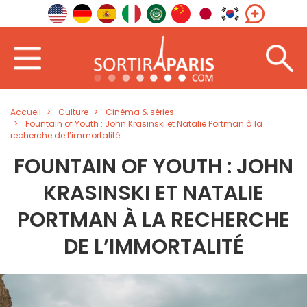
Accueil
Culture
Cinéma & séries
Fountain of Youth : John Krasinski et Natalie Portman à la
recherche de l’immortalité
FOUNTAIN OF YOUTH : JOHN
KRASINSKI ET NATALIE
PORTMAN À LA RECHERCHE
DE L’IMMORTALITÉ