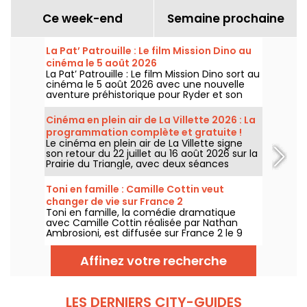
Ce week-end
Semaine prochaine
La Pat’ Patrouille : Le film Mission Dino au
cinéma le 5 août 2026
La Pat’ Patrouille : Le film Mission Dino sort au
cinéma le 5 août 2026 avec une nouvelle
aventure préhistorique pour Ryder et son
équipe.
Cinéma en plein air de La Villette 2026 : La
programmation complète et gratuite !
Le cinéma en plein air de La Villette signe
son retour du 22 juillet au 16 août 2026 sur la
Prairie du Triangle, avec deux séances
gratuites par jour, à 18h et 21h. Pour cette
35e édition, le festival met à l’honneur le
Toni en famille : Camille Cottin veut
thème “L’appel de la forêt”. Découvrez la
changer de vie sur France 2
programmation complète et gratuite !
Toni en famille, la comédie dramatique
avec Camille Cottin réalisée par Nathan
Ambrosioni, est diffusée sur France 2 le 9
août 2026 à 21h10.
Affinez votre recherche
LES DERNIERS CITY-GUIDES