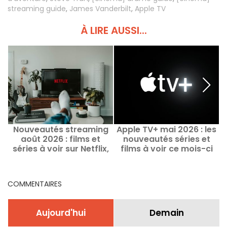
streaming guide
,
James Vanderbilt
,
Apple TV
À LIRE AUSSI...
Nouveautés streaming
Apple TV+ mai 2026 : les
Q
août 2026 : films et
nouveautés séries et
séries à voir sur Netflix,
films à voir ce mois-ci
Disney+, Prime Video
COMMENTAIRES
Aujourd'hui
Demain