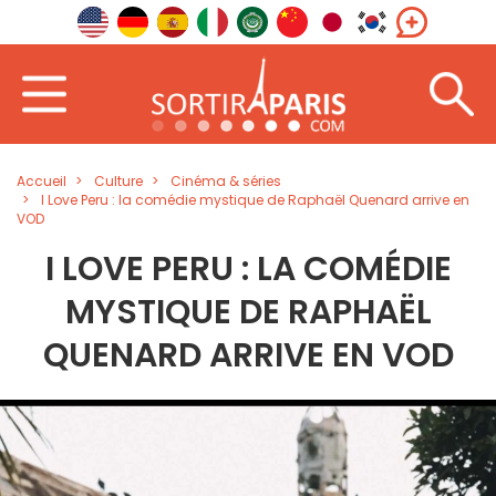
Accueil
Culture
Cinéma & séries
I Love Peru : la comédie mystique de Raphaël Quenard arrive en
VOD
I LOVE PERU : LA COMÉDIE
MYSTIQUE DE RAPHAËL
QUENARD ARRIVE EN VOD