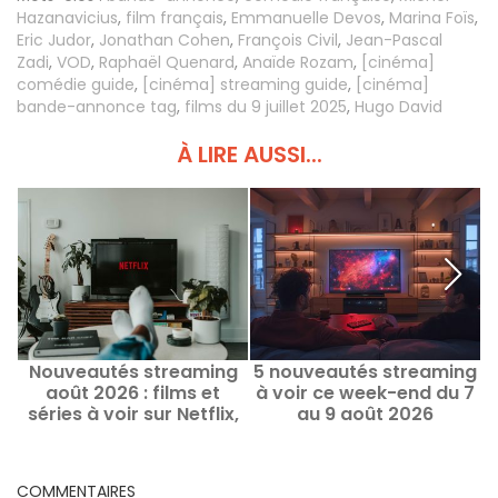
Hazanavicius
,
film français
,
Emmanuelle Devos
,
Marina Foïs
,
Eric Judor
,
Jonathan Cohen
,
François Civil
,
Jean-Pascal
Zadi
,
VOD
,
Raphaël Quenard
,
Anaïde Rozam
,
[cinéma]
comédie guide
,
[cinéma] streaming guide
,
[cinéma]
bande-annonce tag
,
films du 9 juillet 2025
,
Hugo David
À LIRE AUSSI...
Nouveautés streaming
5 nouveautés streaming
Q
août 2026 : films et
à voir ce week-end du 7
c
séries à voir sur Netflix,
au 9 août 2026
Disney+, Prime Video
COMMENTAIRES