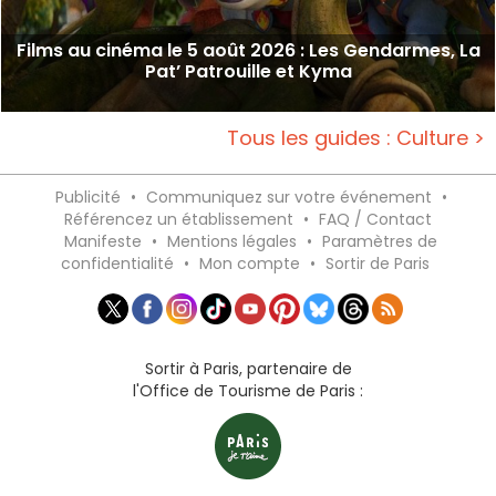
Films au cinéma le 5 août 2026 : Les Gendarmes, La
Pat’ Patrouille et Kyma
Tous les guides : Culture >
Publicité
•
Communiquez sur votre événement
•
Référencez un établissement
•
FAQ / Contact
Manifeste
•
Mentions légales
•
Paramètres de
confidentialité
•
Mon compte
•
Sortir de Paris
Sortir à Paris, partenaire de
l'Office de Tourisme de Paris :