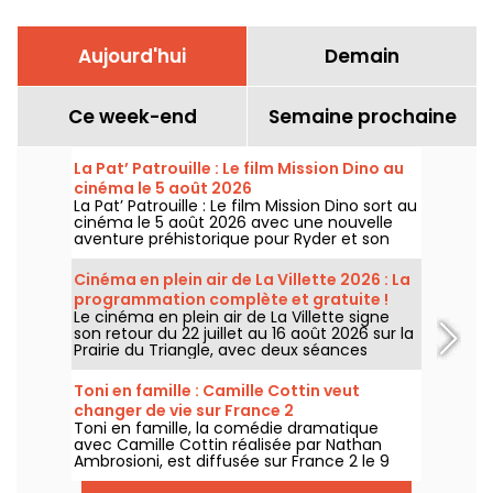
Aujourd'hui
Demain
Ce week-end
Semaine prochaine
La Pat’ Patrouille : Le film Mission Dino au
cinéma le 5 août 2026
La Pat’ Patrouille : Le film Mission Dino sort au
cinéma le 5 août 2026 avec une nouvelle
aventure préhistorique pour Ryder et son
équipe.
Cinéma en plein air de La Villette 2026 : La
programmation complète et gratuite !
Le cinéma en plein air de La Villette signe
son retour du 22 juillet au 16 août 2026 sur la
Prairie du Triangle, avec deux séances
gratuites par jour, à 18h et 21h. Pour cette
35e édition, le festival met à l’honneur le
Toni en famille : Camille Cottin veut
thème “L’appel de la forêt”. Découvrez la
changer de vie sur France 2
programmation complète et gratuite !
Toni en famille, la comédie dramatique
avec Camille Cottin réalisée par Nathan
Ambrosioni, est diffusée sur France 2 le 9
août 2026 à 21h10.