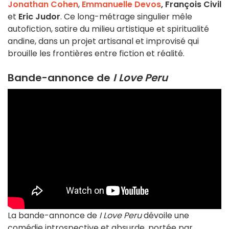
Jonathan Cohen
,
Emmanuelle Devos
,
François Civil
et
Eric Judor
. Ce long-métrage singulier mêle
autofiction, satire du milieu artistique et spiritualité
andine, dans un projet artisanal et improvisé qui
brouille les frontières entre fiction et réalité.
Bande-annonce de
I Love Peru
La bande-annonce de
I Love Peru
dévoile une
comédie introspective et absurde, portée par