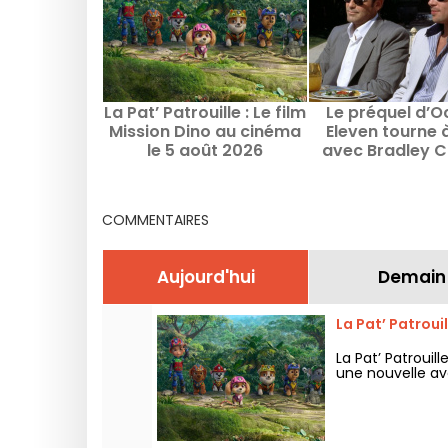
La Pat’ Patrouille : Le film
Le préquel d’O
Mission Dino au cinéma
Eleven tourne à
le 5 août 2026
avec Bradley C
Margot Robbie 
Sy
COMMENTAIRES
Aujourd'hui
Demain
La Pat’ Patroui
La Pat’ Patrouil
une nouvelle av