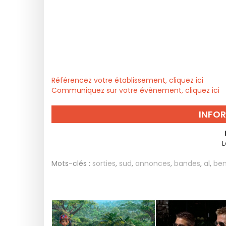
Référencez votre établissement, cliquez ici
Communiquez sur votre évènement, cliquez ici
INFO
L
Mots-clés :
sorties
,
sud
,
annonces
,
bandes
,
al
,
ben