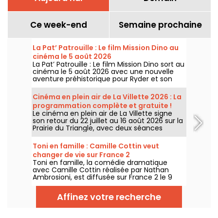
Ce week-end
Semaine prochaine
La Pat’ Patrouille : Le film Mission Dino au
cinéma le 5 août 2026
La Pat’ Patrouille : Le film Mission Dino sort au
cinéma le 5 août 2026 avec une nouvelle
aventure préhistorique pour Ryder et son
équipe.
Cinéma en plein air de La Villette 2026 : La
programmation complète et gratuite !
Le cinéma en plein air de La Villette signe
son retour du 22 juillet au 16 août 2026 sur la
Prairie du Triangle, avec deux séances
gratuites par jour, à 18h et 21h. Pour cette
35e édition, le festival met à l’honneur le
Toni en famille : Camille Cottin veut
thème “L’appel de la forêt”. Découvrez la
changer de vie sur France 2
programmation complète et gratuite !
Toni en famille, la comédie dramatique
avec Camille Cottin réalisée par Nathan
Ambrosioni, est diffusée sur France 2 le 9
août 2026 à 21h10.
Affinez votre recherche