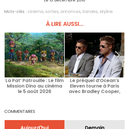
Le 15 décembre 2010
Mots-clés :
cinéma
,
sorties
,
annonces
,
bandes
,
skyline
À LIRE AUSSI...
La Pat’ Patrouille : Le film
Le préquel d’Ocean’s
F
Mission Dino au cinéma
Eleven tourne à Paris
p
le 5 août 2026
avec Bradley Cooper,
Margot Robbie et Omar
Sy
COMMENTAIRES
Aujourd'hui
Demain