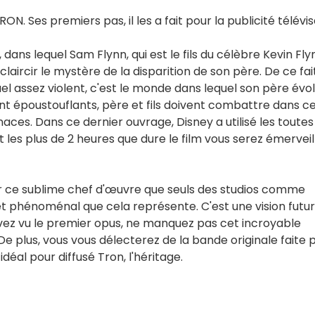
RON. Ses premiers pas, il les a fait pour la publicité télévis
, dans lequel Sam Flynn, qui est le fils du célèbre Kevin Fly
aircir le mystère de la disparition de son père. De ce fait
l assez violent, c'est le monde dans lequel son père évo
ont époustouflants, père et fils doivent combattre dans c
aces. Dans ce dernier ouvrage, Disney a utilisé les toutes
les plus de 2 heures que dure le film vous serez émerveil
ir ce sublime chef d'œuvre que seuls des studios comme
 phénoménal que cela représente. C'est une vision futur
avez vu le premier opus, ne manquez pas cet incroyable
 De plus, vous vous délecterez de la bande originale faite 
idéal pour diffusé Tron, l'héritage.