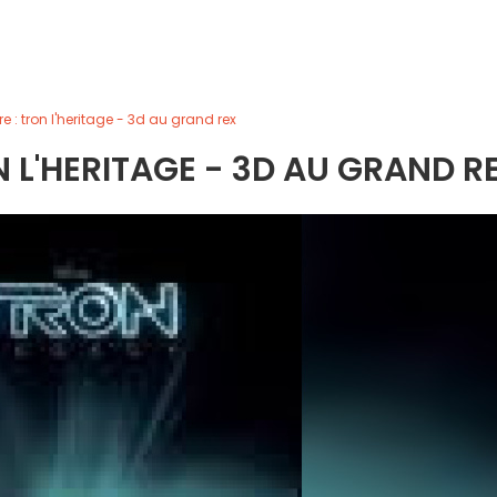
e : tron l'heritage - 3d au grand rex
N L'HERITAGE - 3D AU GRAND R