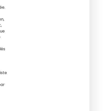
ée.
nn,
,
lue
e
lés
iste
par