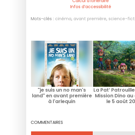
Calcul d'itinéraire
Infos d’accessibilité
Mots-clés :
cinéma
,
avant première
,
science-fict
"je suis un no man's
La Pat’ Patrouille 
land" en avant première
Mission Dino au
à l'arlequin
le 5 août 2
COMMENTAIRES