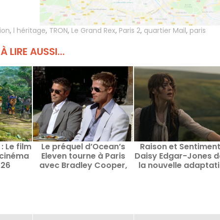
ion
,
l héritage
,
TRON
,
Le Grand Rex
,
Paris 2
,
quartier Mail
,
paris
À LIRE AUSSI...
: Le film
Le préquel d’Ocean’s
Raison et Sentiment
 cinéma
Eleven tourne à Paris
Daisy Edgar-Jones 
026
avec Bradley Cooper,
la nouvelle adaptat
Margot Robbie et Omar
de Jane Austen
Sy