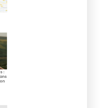
s :
dans
ion