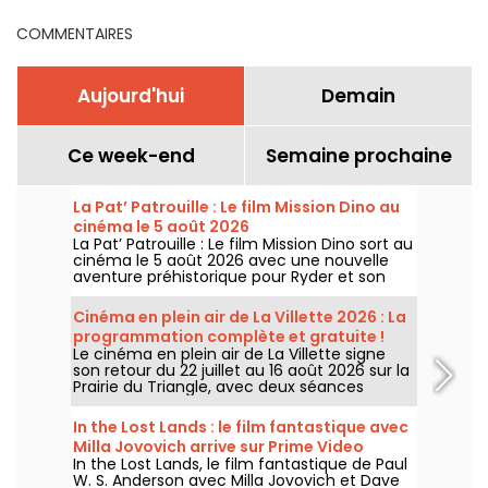
COMMENTAIRES
Aujourd'hui
Demain
Ce week-end
Semaine prochaine
La Pat’ Patrouille : Le film Mission Dino au
cinéma le 5 août 2026
La Pat’ Patrouille : Le film Mission Dino sort au
cinéma le 5 août 2026 avec une nouvelle
aventure préhistorique pour Ryder et son
équipe.
Cinéma en plein air de La Villette 2026 : La
programmation complète et gratuite !
Le cinéma en plein air de La Villette signe
son retour du 22 juillet au 16 août 2026 sur la
Prairie du Triangle, avec deux séances
gratuites par jour, à 18h et 21h. Pour cette
35e édition, le festival met à l’honneur le
In the Lost Lands : le film fantastique avec
thème “L’appel de la forêt”. Découvrez la
Milla Jovovich arrive sur Prime Video
programmation complète et gratuite !
In the Lost Lands, le film fantastique de Paul
W. S. Anderson avec Milla Jovovich et Dave