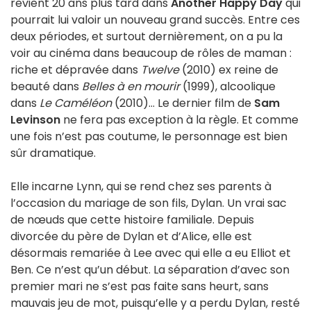
revient 20 ans plus tard dans
Another Happy Day
qui
pourrait lui valoir un nouveau grand succès. Entre ces
deux périodes, et surtout dernièrement, on a pu la
voir au cinéma dans beaucoup de rôles de maman :
riche et dépravée dans
Twelve
(2010) ex reine de
beauté dans
Belles à en mourir
(1999), alcoolique
dans
Le Caméléon
(2010)… Le dernier film de
Sam
Levinson
ne fera pas exception à la règle. Et comme
une fois n’est pas coutume, le personnage est bien
sûr dramatique.
Elle incarne Lynn, qui se rend chez ses parents à
l’occasion du mariage de son fils, Dylan. Un vrai sac
de nœuds que cette histoire familiale. Depuis
divorcée du père de Dylan et d’Alice, elle est
désormais remariée à Lee avec qui elle a eu Elliot et
Ben. Ce n’est qu’un début. La séparation d’avec son
premier mari ne s’est pas faite sans heurt, sans
mauvais jeu de mot, puisqu’elle y a perdu Dylan, resté