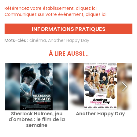
Référencez votre établissement, cliquez ici
Communiquez sur votre évènement, cliquez ici
INFORMATIONS PRATIQUES
Mots-clés :
cinéma
,
Another Happy Day
À LIRE AUSSI...
Sherlock Holmes, jeu
Another Happy Day
T
d'ombres : le film de la
semaine