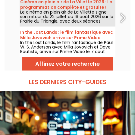
Cinéma en plein air de La Villette 2026 : La
programmation complète et gratuite !
Le cinéma en plein air de La Villette signe
son retour du 22 juillet au 16 août 2026 sur la
Prairie du Triangle, avec deux séances
gratuites par jour, à 18h et 21h. Pour cette
35e édition, le festival met à l’honneur le
In the Lost Lands : le film fantastique avec
thème “L’appel de la forêt”. Découvrez la
Milla Jovovich arrive sur Prime Video
programmation complète et gratuite !
In the Lost Lands, le film fantastique de Paul
W. S. Anderson avec Milla Jovovich et Dave
Bautista, arrive sur Prime Video le 7 août
2026.
Affinez votre recherche
LES DERNIERS CITY-GUIDES