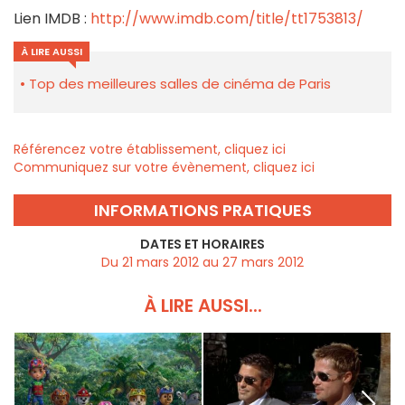
Lien IMDB :
http://www.imdb.com/title/tt1753813/
À LIRE AUSSI
Top des meilleures salles de cinéma de Paris
Référencez votre établissement, cliquez ici
Communiquez sur votre évènement, cliquez ici
INFORMATIONS PRATIQUES
DATES ET HORAIRES
Du 21 mars 2012 au 27 mars 2012
À LIRE AUSSI...