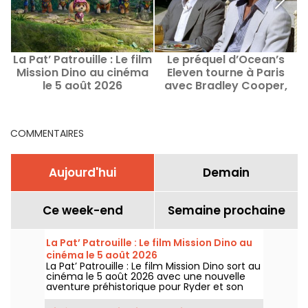
La Pat’ Patrouille : Le film
Le préquel d’Ocean’s
Mission Dino au cinéma
Eleven tourne à Paris
D
le 5 août 2026
avec Bradley Cooper,
Margot Robbie et Omar
Sy
COMMENTAIRES
Aujourd'hui
Demain
Ce week-end
Semaine prochaine
La Pat’ Patrouille : Le film Mission Dino au
cinéma le 5 août 2026
La Pat’ Patrouille : Le film Mission Dino sort au
cinéma le 5 août 2026 avec une nouvelle
aventure préhistorique pour Ryder et son
équipe.