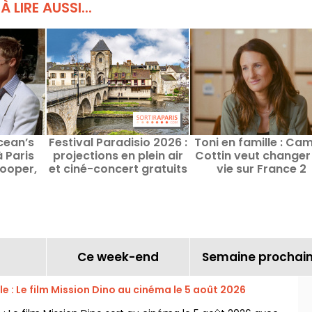
À LIRE AUSSI...
cean’s
Festival Paradisio 2026 :
Toni en famille : Cam
 Paris
projections en plein air
Cottin veut changer
ooper,
et ciné-concert gratuits
vie sur France 2
et Omar
à Moret-sur-Loing (77)
Ce week-end
Semaine prochai
lle : Le film Mission Dino au cinéma le 5 août 2026