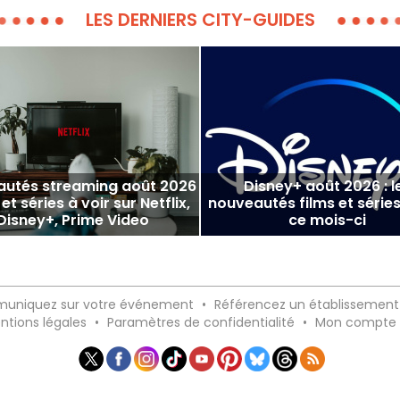
LES DERNIERS CITY-GUIDES
utés streaming août 2026
Disney+ août 2026 : l
 et séries à voir sur Netflix,
nouveautés films et séries
Disney+, Prime Video
ce mois-ci
uniquez sur votre événement
•
Référencez un établissement
ntions légales
•
Paramètres de confidentialité
•
Mon compte