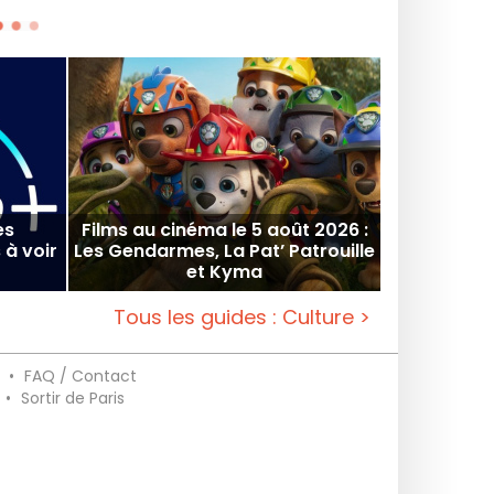
es
Films au cinéma le 5 août 2026 :
 à voir
Les Gendarmes, La Pat’ Patrouille
et Kyma
Tous les guides : Culture >
•
FAQ / Contact
•
Sortir de Paris