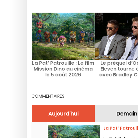
La Pat’ Patrouille : Le film
Le préquel d’O
Mission Dino au cinéma
Eleven tourne à
le 5 août 2026
avec Bradley C
Margot Robbie 
Sy
COMMENTAIRES
Aujourd'hui
Demain
La Pat’ Patroui