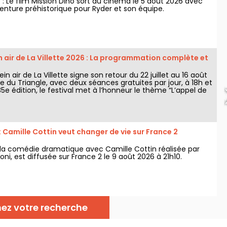
le : Le film Mission Dino sort au cinéma le 5 août 2026 avec
enture préhistorique pour Ryder et son équipe.
 air de La Villette 2026 : La programmation complète et
n air de La Villette signe son retour du 22 juillet au 16 août
rie du Triangle, avec deux séances gratuites par jour, à 18h et
35e édition, le festival met à l’honneur le thème “L’appel de
uvrez la programmation complète et gratuite !
 : Camille Cottin veut changer de vie sur France 2
, la comédie dramatique avec Camille Cottin réalisée par
i, est diffusée sur France 2 le 9 août 2026 à 21h10.
nez votre recherche