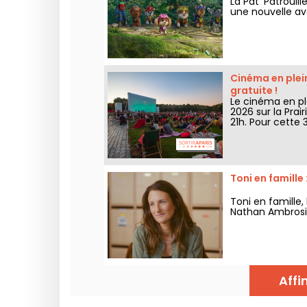
La Pat’ Patrouil
une nouvelle av
Cinéma en plein
gratuite !
Le cinéma en plei
2026 sur la Prai
21h. Pour cette 
la forêt”. Déco
Toni en famille
Toni en famille
Nathan Ambrosion
Affi