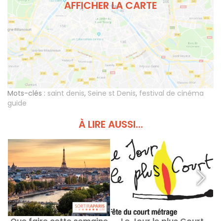
AFFICHER LA CARTE
Mots-clés :
saint denis
,
Seine st Denis
,
festival de cinéma
guide
À LIRE AUSSI...