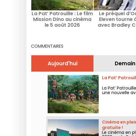
La Pat’ Patrouille : Le film
Le préquel d’O
Mission Dino au cinéma
Eleven tourne à
le 5 août 2026
avec Bradley C
Margot Robbie 
Sy
COMMENTAIRES
Aujourd'hui
Demain
La Pat’ Patroui
La Pat’ Patrouil
une nouvelle av
Cinéma en plein
gratuite !
Le cinéma en plei