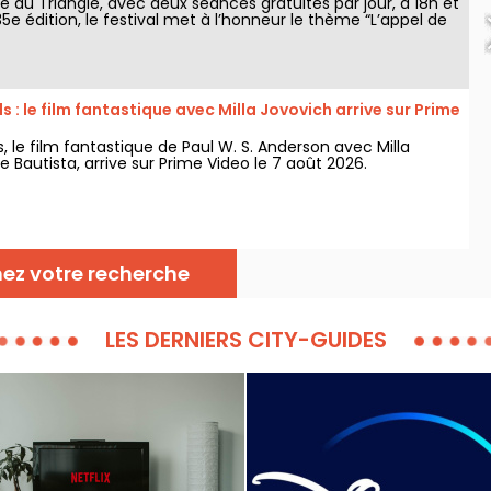
rie du Triangle, avec deux séances gratuites par jour, à 18h et
35e édition, le festival met à l’honneur le thème “L’appel de
uvrez la programmation complète et gratuite !
s : le film fantastique avec Milla Jovovich arrive sur Prime
s, le film fantastique de Paul W. S. Anderson avec Milla
 Bautista, arrive sur Prime Video le 7 août 2026.
nez votre recherche
LES DERNIERS CITY-GUIDES