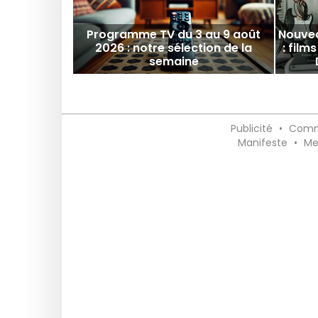
Programme TV du 3 au 9 août
Nouvea
2026 : notre sélection de la
: films
semaine
Publicité
•
Comm
Manifeste
•
Me