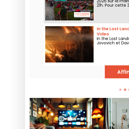
2026 sur la Prai
21h. Pour cette 
la forêt”. Déco
In the Lost Land
Video
In the Lost Land
Jovovich et Dave
Affi