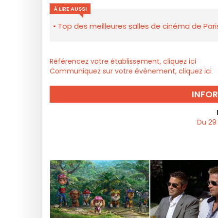
À LIRE AUSSI
Top des meilleures salles de cinéma de Pari
Référencez votre établissement, cliquez ici
Communiquez sur votre évènement, cliquez ici
INFO
Du 29 