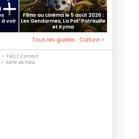
es
Films au cinéma le 5 août 2026 :
 à voir
Les Gendarmes, La Pat’ Patrouille
et Kyma
Tous les guides : Culture >
•
FAQ / Contact
•
Sortir de Paris