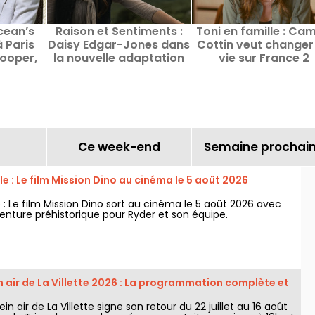
cean’s
Raison et Sentiments :
Toni en famille : Cam
 Paris
Daisy Edgar-Jones dans
Cottin veut changer
ooper,
la nouvelle adaptation
vie sur France 2
et Omar
de Jane Austen
Ce week-end
Semaine prochai
lle : Le film Mission Dino au cinéma le 5 août 2026
le : Le film Mission Dino sort au cinéma le 5 août 2026 avec
enture préhistorique pour Ryder et son équipe.
 air de La Villette 2026 : La programmation complète et
n air de La Villette signe son retour du 22 juillet au 16 août