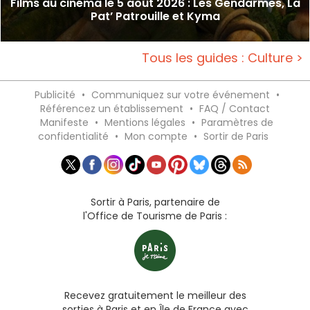
Films au cinéma le 5 août 2026 : Les Gendarmes, La
Pat’ Patrouille et Kyma
Tous les guides : Culture >
Publicité
•
Communiquez sur votre événement
•
Référencez un établissement
•
FAQ / Contact
Manifeste
•
Mentions légales
•
Paramètres de
confidentialité
•
Mon compte
•
Sortir de Paris
Sortir à Paris, partenaire de
l'Office de Tourisme de Paris :
Recevez gratuitement le meilleur des
sorties à Paris et en Île de France avec