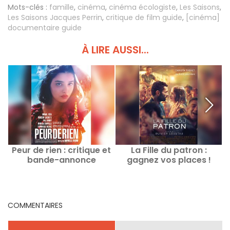
Mots-clés :
famille
,
cinéma
,
cinéma écologiste
,
Les Saisons
,
Les Saisons Jacques Perrin
,
critique de film guide
,
[cinéma]
documentaire guide
À LIRE AUSSI...
Peur de rien : critique et
La Fille du patron :
bande-annonce
gagnez vos places !
COMMENTAIRES