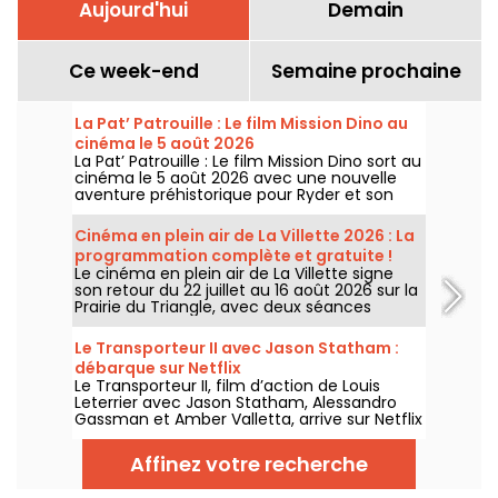
Aujourd'hui
Demain
Ce week-end
Semaine prochaine
La Pat’ Patrouille : Le film Mission Dino au
cinéma le 5 août 2026
La Pat’ Patrouille : Le film Mission Dino sort au
cinéma le 5 août 2026 avec une nouvelle
aventure préhistorique pour Ryder et son
équipe.
Cinéma en plein air de La Villette 2026 : La
programmation complète et gratuite !
Le cinéma en plein air de La Villette signe
son retour du 22 juillet au 16 août 2026 sur la
Prairie du Triangle, avec deux séances
gratuites par jour, à 18h et 21h. Pour cette
35e édition, le festival met à l’honneur le
Le Transporteur II avec Jason Statham :
thème “L’appel de la forêt”. Découvrez la
débarque sur Netflix
programmation complète et gratuite !
Le Transporteur II, film d’action de Louis
Leterrier avec Jason Statham, Alessandro
Gassman et Amber Valletta, arrive sur Netflix
le 29 juillet 2026.
Affinez votre recherche