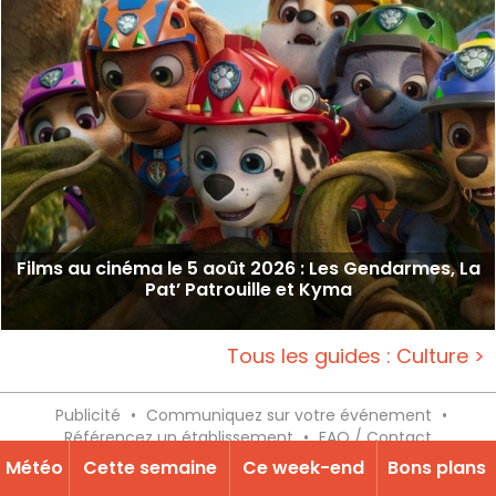
Films au cinéma le 5 août 2026 : Les Gendarmes, La
Pat’ Patrouille et Kyma
Tous les guides : Culture >
Publicité
•
Communiquez sur votre événement
•
Référencez un établissement
•
FAQ / Contact
Manifeste
•
Mentions légales
•
Paramètres de
Météo
Cette semaine
Ce week-end
Bons plans
confidentialité
•
Mon compte
•
Sortir de Paris