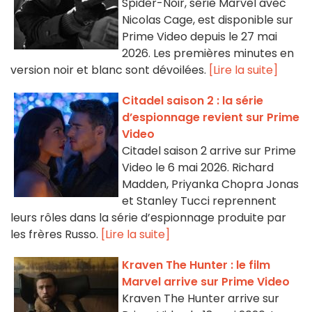
Spider-Noir, série Marvel avec
Nicolas Cage, est disponible sur
Prime Video depuis le 27 mai
2026. Les premières minutes en
version noir et blanc sont dévoilées.
[Lire la suite]
Citadel saison 2 : la série
d’espionnage revient sur Prime
Video
Citadel saison 2 arrive sur Prime
Video le 6 mai 2026. Richard
Madden, Priyanka Chopra Jonas
et Stanley Tucci reprennent
leurs rôles dans la série d’espionnage produite par
les frères Russo.
[Lire la suite]
Kraven The Hunter : le film
Marvel arrive sur Prime Video
Kraven The Hunter arrive sur