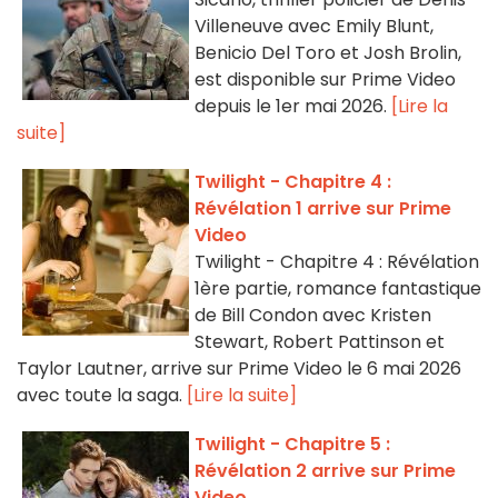
Villeneuve avec Emily Blunt,
Benicio Del Toro et Josh Brolin,
est disponible sur Prime Video
depuis le 1er mai 2026.
[Lire la
suite]
Twilight - Chapitre 4 :
Révélation 1 arrive sur Prime
Video
Twilight - Chapitre 4 : Révélation
1ère partie, romance fantastique
de Bill Condon avec Kristen
Stewart, Robert Pattinson et
Taylor Lautner, arrive sur Prime Video le 6 mai 2026
avec toute la saga.
[Lire la suite]
Twilight - Chapitre 5 :
Révélation 2 arrive sur Prime
Video