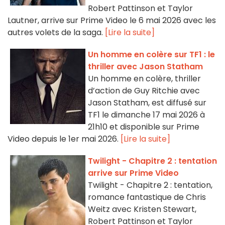
Robert Pattinson et Taylor
Lautner, arrive sur Prime Video le 6 mai 2026 avec les
autres volets de la saga.
[Lire la suite]
Un homme en colère sur TF1 : le
thriller avec Jason Statham
Un homme en colère, thriller
d’action de Guy Ritchie avec
Jason Statham, est diffusé sur
TF1 le dimanche 17 mai 2026 à
21h10 et disponible sur Prime
Video depuis le 1er mai 2026.
[Lire la suite]
Twilight - Chapitre 2 : tentation
arrive sur Prime Video
Twilight - Chapitre 2 : tentation,
romance fantastique de Chris
Weitz avec Kristen Stewart,
Robert Pattinson et Taylor