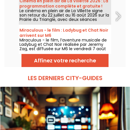
Cinéma en plein air de La Villette 2026 : La
programmation complète et gratuite !
Le cinéma en plein air de La Villette signe
son retour du 22 juillet au 16 août 2026 sur la
Prairie du Triangle, avec deux séances
gratuites par jour, à 18h et 21h. Pour cette
35e édition, le festival met à l’honneur le
Miraculous - le film : Ladybug et Chat Noir
thème “L’appel de la forêt”. Découvrez la
arrivent sur M6
programmation complète et gratuite !
Miraculous - le film, l’aventure musicale de
Ladybug et Chat Noir réalisée par Jeremy
Zag, est diffusée sur M6 le vendredi 7 août
2026 à 21h05.
Affinez votre recherche
LES DERNIERS CITY-GUIDES