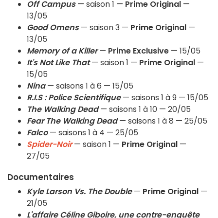
Off Campus
— saison 1 —
Prime Original
—
13/05
Good Omens
— saison 3 —
Prime Original
—
13/05
Memory of a Killer
—
Prime Exclusive
— 15/05
It's Not Like That
— saison 1 —
Prime Original
—
15/05
Nina
— saisons 1 à 6 — 15/05
R.I.S : Police Scientifique
— saisons 1 à 9 — 15/05
The Walking Dead
— saisons 1 à 10 — 20/05
Fear The Walking Dead
— saisons 1 à 8 — 25/05
Falco
— saisons 1 à 4 — 25/05
Spider-Noir
— saison 1 —
Prime Original
—
27/05
Documentaires
Kyle Larson Vs. The Double
—
Prime Original
—
21/05
L'affaire Céline Giboire, une contre-enquête