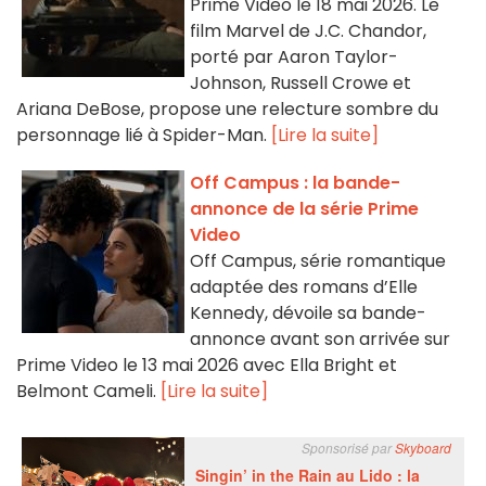
Prime Video le 18 mai 2026. Le
film Marvel de J.C. Chandor,
porté par Aaron Taylor-
Johnson, Russell Crowe et
Ariana DeBose, propose une relecture sombre du
personnage lié à Spider-Man.
[Lire la suite]
Off Campus : la bande-
annonce de la série Prime
Video
Off Campus, série romantique
adaptée des romans d’Elle
Kennedy, dévoile sa bande-
annonce avant son arrivée sur
Prime Video le 13 mai 2026 avec Ella Bright et
Belmont Cameli.
[Lire la suite]