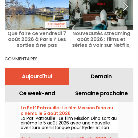
Que faire ce vendredi 7
Nouveautés streaming
5
août 2026 à Paris ? Les
août 2026 : films et
à
sorties à ne pas
séries à voir sur Netflix,
manquer
Disney+, Prime Video
COMMENTAIRES
Aujourd'hui
Demain
Ce week-end
Semaine prochaine
La Pat’ Patrouille : Le film Mission Dino au
cinéma le 5 août 2026
La Pat’ Patrouille : Le film Mission Dino sort au
cinéma le 5 août 2026 avec une nouvelle
aventure préhistorique pour Ryder et son
équipe.