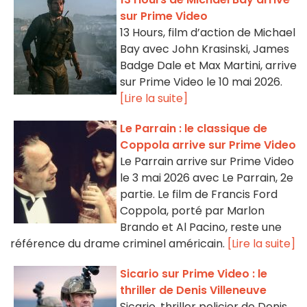
sur Prime Video
13 Hours, film d’action de Michael
Bay avec John Krasinski, James
Badge Dale et Max Martini, arrive
sur Prime Video le 10 mai 2026.
[Lire la suite]
Le Parrain : le classique de
Coppola arrive sur Prime Video
Le Parrain arrive sur Prime Video
le 3 mai 2026 avec Le Parrain, 2e
partie. Le film de Francis Ford
Coppola, porté par Marlon
Brando et Al Pacino, reste une
référence du drame criminel américain.
[Lire la suite]
Sicario sur Prime Video : le
thriller de Denis Villeneuve
Sicario, thriller policier de Denis