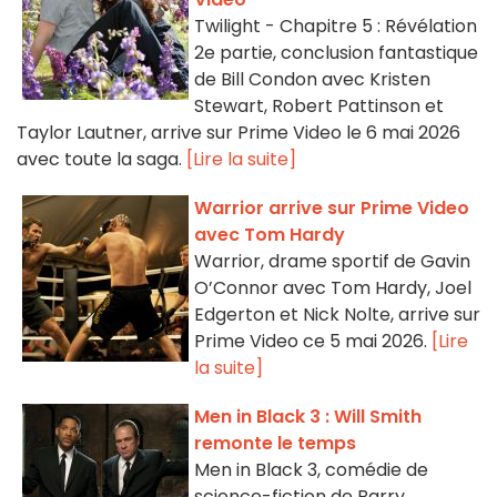
Twilight - Chapitre 5 : Révélation
2e partie, conclusion fantastique
de Bill Condon avec Kristen
Stewart, Robert Pattinson et
Taylor Lautner, arrive sur Prime Video le 6 mai 2026
avec toute la saga.
[Lire la suite]
Warrior arrive sur Prime Video
avec Tom Hardy
Warrior, drame sportif de Gavin
O’Connor avec Tom Hardy, Joel
Edgerton et Nick Nolte, arrive sur
Prime Video ce 5 mai 2026.
[Lire
la suite]
Men in Black 3 : Will Smith
remonte le temps
Men in Black 3, comédie de
science-fiction de Barry