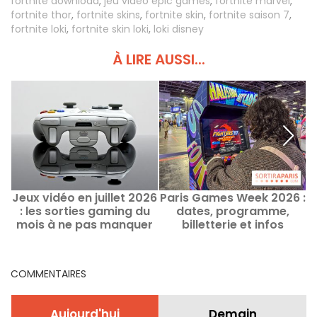
fortnite download
,
jeu vidéo epic games
,
fortnite marvel
,
fortnite thor
,
fortnite skins
,
fortnite skin
,
fortnite saison 7
,
fortnite loki
,
fortnite skin loki
,
loki disney
À LIRE AUSSI...
Jeux vidéo en juillet 2026
Paris Games Week 2026 :
: les sorties gaming du
dates, programme,
T
mois à ne pas manquer
billetterie et infos
j
pratiques
COMMENTAIRES
Aujourd'hui
Demain