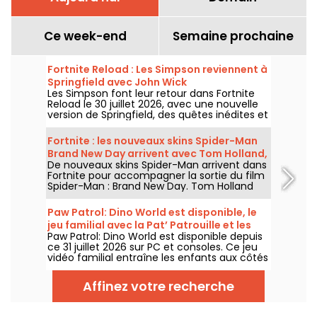
Ce week-end
Semaine prochaine
Fortnite Reload : Les Simpson reviennent à
Springfield avec John Wick
Les Simpson font leur retour dans Fortnite
Reload le 30 juillet 2026, avec une nouvelle
version de Springfield, des quêtes inédites et
un crossover avec John Wick. La mise à jour
ajoute plusieurs lieux emblématiques, un
Fortnite : les nouveaux skins Spider-Man
style spécial pour le célèbre assassin et de
Brand New Day arrivent avec Tom Holland,
nouveaux éléments de gameplay.
De nouveaux skins Spider-Man arrivent dans
Hulk et le Punisher
Fortnite pour accompagner la sortie du film
Spider-Man : Brand New Day. Tom Holland
retrouve son costume de Peter Parker dans
le jeu d'Epic Games, aux côtés de Hulk et du
Paw Patrol: Dino World est disponible, le
Punisher, à partir du 31 juillet 2026.
jeu familial avec la Pat’ Patrouille et les
Paw Patrol: Dino World est disponible depuis
dinosaures
ce 31 juillet 2026 sur PC et consoles. Ce jeu
vidéo familial entraîne les enfants aux côtés
de la Pat’ Patrouille sur une île peuplée de
dinosaures.
Affinez votre recherche