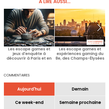
À LIRE AUSSI...
Les escape games et
Les escape games et
jeux d'enquête à
expériences gaming du
découvrir à Paris et en
8e, des Champs-Élysées
Ile-de-France
à Saint-Lazare
COMMENTAIRES
Aujourd'hui
Demain
Ce week-end
Semaine prochaine