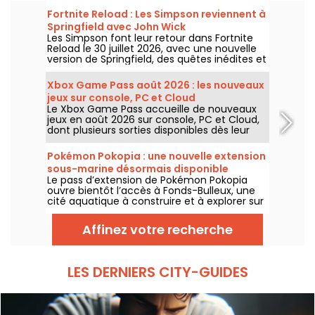
Fortnite Reload : Les Simpson reviennent à
Springfield avec John Wick
Les Simpson font leur retour dans Fortnite
Reload le 30 juillet 2026, avec une nouvelle
version de Springfield, des quêtes inédites et
un crossover avec John Wick. La mise à jour
ajoute plusieurs lieux emblématiques, un
Xbox Game Pass août 2026 : les nouveaux
style spécial pour le célèbre assassin et de
jeux sur console, PC et Cloud
nouveaux éléments de gameplay.
Le Xbox Game Pass accueille de nouveaux
jeux en août 2026 sur console, PC et Cloud,
dont plusieurs sorties disponibles dès leur
lancement. Voici les principaux ajouts
annoncés par Microsoft pour les abonnés au
Pokémon Pokopia : une nouvelle extension
service.
sous-marine désormais disponible
Le pass d’extension de Pokémon Pokopia
ouvre bientôt l’accès à Fonds-Bulleux, une
cité aquatique à construire et à explorer sur
Nintendo Switch 2. Cette première vague de
contenu payant sera disponible le 5 août
Affinez votre recherche
2026 avec de nouveaux Pokémon,
bâtiments et mécaniques sous-marines.
LES DERNIERS CITY-GUIDES