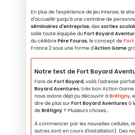
En plus de l'expérience de jeu intense, le 
d'accueillir jusqu'à une centaine de person
séminaires d'entreprise
, des
sorties scolai
salle toute équipée du
Fort Boyard Aventur
du célèbre
Père Fouras
, le concept de
Fort
France 2 sous une forme d'
Action Game
gra
Notre test de Fort Boyard Aventur
Fans de
Fort Boyard
, voilà l'adresse parfa
Boyard Aventures
, très bon Action Game 
nous avions déjà pu découvrir à
Brétigny
, 
dire de plus sur
Fort Boyard Aventures
à
V
de
Brétigny
? Plusieurs choses...
À commencer par les nouvelles cellules, don
autres sont en cours d'installation). Des no