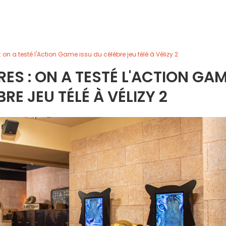
 on a testé l'Action Game issu du célèbre jeu télé à Vélizy 2
S : ON A TESTÉ L'ACTION GA
RE JEU TÉLÉ À VÉLIZY 2