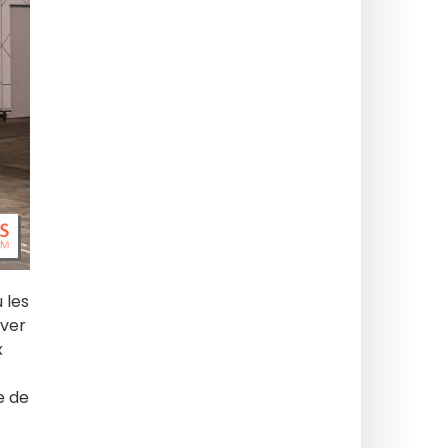
 les
ever
x
e de