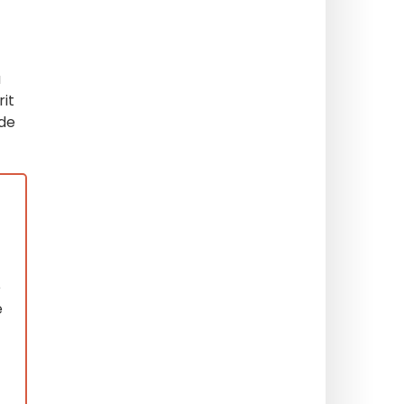
a
rit
 de
e
e