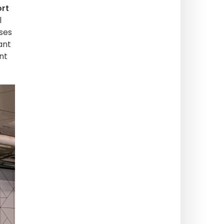
ort
l
ses
ant
nt