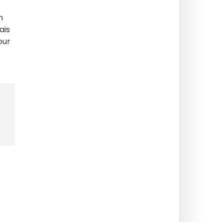
n
ais
our