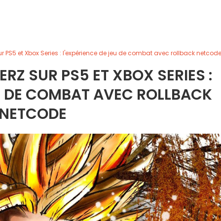
ur PS5 et Xbox Series : l'expérience de jeu de combat avec rollback netcod
RZ SUR PS5 ET XBOX SERIES :
EU DE COMBAT AVEC ROLLBACK
NETCODE