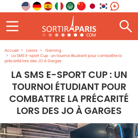
Accueil
Loisirs
Gaming
La SMS E-sport Cup : un tournoi étudiant pour combattre la
précarité lors des JO à Garges
LA SMS E-SPORT CUP : UN
TOURNOI ÉTUDIANT POUR
COMBATTRE LA PRÉCARITÉ
LORS DES JO À GARGES