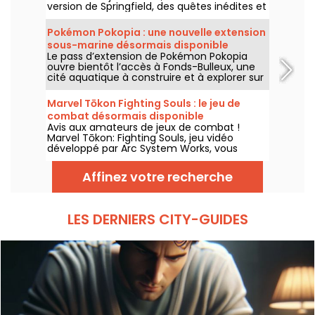
version de Springfield, des quêtes inédites et
un crossover avec John Wick. La mise à jour
ajoute plusieurs lieux emblématiques, un
Pokémon Pokopia : une nouvelle extension
style spécial pour le célèbre assassin et de
sous-marine désormais disponible
nouveaux éléments de gameplay.
Le pass d’extension de Pokémon Pokopia
ouvre bientôt l’accès à Fonds-Bulleux, une
cité aquatique à construire et à explorer sur
Nintendo Switch 2. Cette première vague de
contenu payant sera disponible le 5 août
Marvel Tōkon Fighting Souls : le jeu de
2026 avec de nouveaux Pokémon,
combat désormais disponible
bâtiments et mécaniques sous-marines.
Avis aux amateurs de jeux de combat !
Marvel Tōkon: Fighting Souls, jeu vidéo
développé par Arc System Works, vous
attend depuis le 6 août 2026 sur PC et PS5.
Un titre qui mise sur des affrontements
Affinez votre recherche
stratégiques en 4 contre 4 mettant en
scène des héros et vilains de l’univers
Marvel.
LES DERNIERS CITY-GUIDES