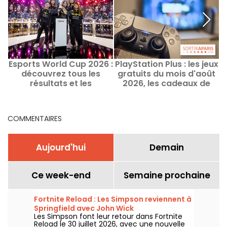
Esports World Cup 2026 :
PlayStation Plus : les jeux
découvrez tous les
gratuits du mois d'août
2
résultats et les
2026, les cadeaux de
s
champions de chaque
Sony à ne pas manquer
finale
COMMENTAIRES
Aujourd'hui
Demain
Ce week-end
Semaine prochaine
Fortnite Reload : Les Simpson reviennent à
Springfield avec John Wick
Les Simpson font leur retour dans Fortnite
Reload le 30 juillet 2026, avec une nouvelle