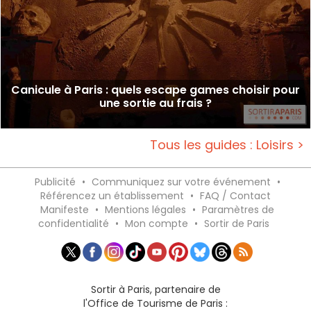
Canicule à Paris : quels escape games choisir pour
une sortie au frais ?
Tous les guides : Loisirs >
Publicité
•
Communiquez sur votre événement
•
Référencez un établissement
•
FAQ / Contact
Manifeste
•
Mentions légales
•
Paramètres de
confidentialité
•
Mon compte
•
Sortir de Paris
Sortir à Paris, partenaire de
l'Office de Tourisme de Paris :