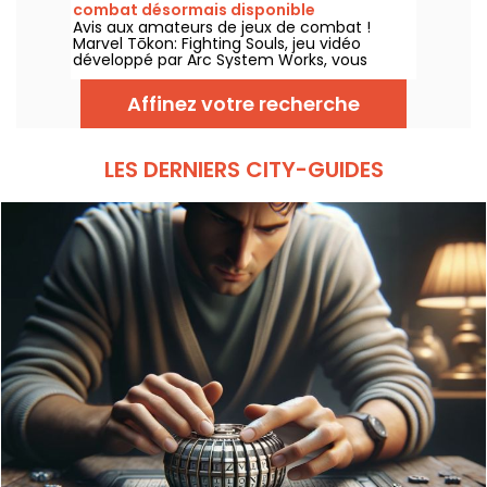
combat désormais disponible
bâtiments et mécaniques sous-marines.
Avis aux amateurs de jeux de combat !
Marvel Tōkon: Fighting Souls, jeu vidéo
développé par Arc System Works, vous
attend depuis le 6 août 2026 sur PC et PS5.
Un titre qui mise sur des affrontements
Affinez votre recherche
stratégiques en 4 contre 4 mettant en
scène des héros et vilains de l’univers
Marvel.
LES DERNIERS CITY-GUIDES