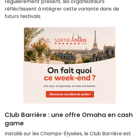
régulièrement présent, les organisateurs
réfléchissent à intégrer cette variante dans de
futurs festivals.
Club Barrière : une offre Omaha en cash
game
Installé sur les Champs-Élysées, le Club Barrière est