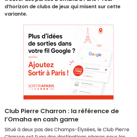
d’horizon de clubs de jeux qui misent sur cette
variante.
Club Pierre Charron : la référence de
l’Omaha en cash game
Situé à deux pas des Champs-Élysées, le Club Pierre
Charron est l’une des destinations phares pour les