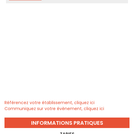
Référencez votre établissement, cliquez ici
Communiquez sur votre évènement, cliquez ici
INFORMATIONS PRATIQUES
TARIFS