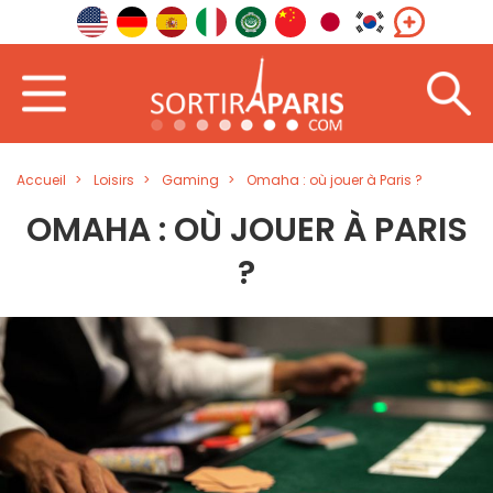
Accueil
Loisirs
Gaming
Omaha : où jouer à Paris ?
OMAHA : OÙ JOUER À PARIS
?