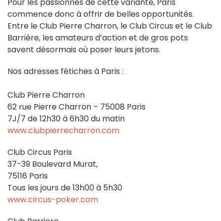
Pour les passionnés de cette variante, Paris
commence donc à offrir de belles opportunités.
Entre le Club Pierre Charron, le Club Circus et le Club
Barrière, les amateurs d’action et de gros pots
savent désormais où poser leurs jetons.
Nos adresses fétiches à Paris :
Club Pierre Charron
62 rue Pierre Charron – 75008 Paris
7J/7 de 12h30 à 6h30 du matin
www.clubpierrecharron.com
Club Circus Paris
37-39 Boulevard Murat,
75116 Paris
Tous les jours de 13h00 à 5h30
www.circus-poker.com