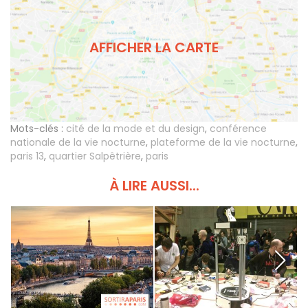
AFFICHER LA CARTE
Mots-clés :
cité de la mode et du design
,
conférence
nationale de la vie nocturne
,
plateforme de la vie nocturne
,
paris 13
,
quartier Salpêtrière
,
paris
À LIRE AUSSI...