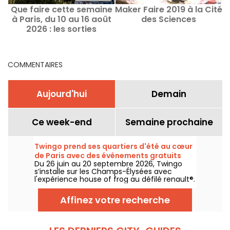
Que faire cette semaine
Maker Faire 2019 à la Cité
à Paris, du 10 au 16 août
des Sciences
2026 : les sorties
incontournables
COMMENTAIRES
Aujourd'hui
Demain
Ce week-end
Semaine prochaine
Twingo prend ses quartiers d'été au cœur
de Paris avec des événements gratuits
Du 26 juin au 20 septembre 2026, Twingo
(expo, stand-up, dj sets...)
s’installe sur les Champs-Élysées avec
l'expérience house of frog au défilé renault®.
Au programme : une expo immersive, du
stand-up, des DJ sets, des talks, sans oublier
Affinez votre recherche
d'autres activités et animations. L'entrée est
libre et gratuite, avec l'accès aux
événements sur inscription préalable (lien
dans l'article)