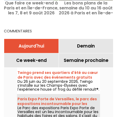
Que faire ce week-end à
Les bons plans de la
Q
Paris et en Île-de-France,
semaine du 10 au 16 août
les 7, 8 et 9 août 2026
2026 à Paris et en Île-de-
France
COMMENTAIRES
Aujourd'hui
Demain
Ce week-end
Semaine prochaine
Twingo prend ses quartiers d'été au cœur
de Paris avec des événements gratuits
Du 26 juin au 20 septembre 2026, Twingo
(expo, stand-up, dj sets...)
s’installe sur les Champs-Élysées avec
l'expérience house of frog au défilé renault®.
Au programme : une expo immersive, du
stand-up, des DJ sets, des talks, sans oublier
Paris Expo Porte de Versailles, le parc des
d'autres activités et animations. L'entrée est
expositions incontournable pour les
libre et gratuite, avec l'accès aux
Le Parc des expositions Paris Expo Porte de
grands salons
événements sur inscription préalable (lien
Versailles est un lieu incontournable pour les
dans l'article)
habitués des foires et des salons. Il s'agit du