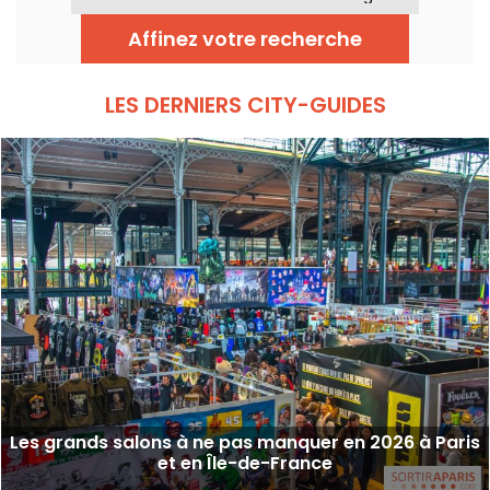
deuxième plus grand parc des expositions
de France et il accueille à la fois des grands
Affinez votre recherche
événements attendus de la capitale ainsi
que des expositions XXL.
LES DERNIERS CITY-GUIDES
Les grands salons à ne pas manquer en 2026 à Paris
et en Île-de-France