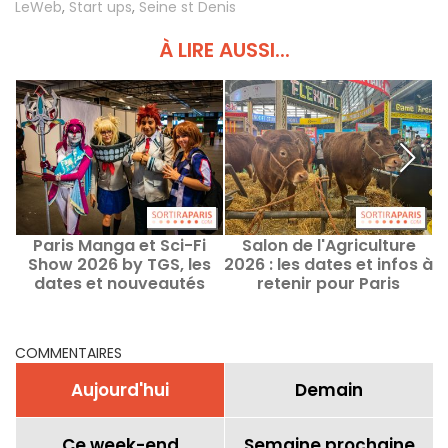
LeWeb
,
Start ups
,
Seine st Denis
À LIRE AUSSI...
Paris Manga et Sci-Fi
Salon de l'Agriculture
S
Show 2026 by TGS, les
2026 : les dates et infos à
b
dates et nouveautés
retenir pour Paris
COMMENTAIRES
Aujourd'hui
Demain
Ce week-end
Semaine prochaine