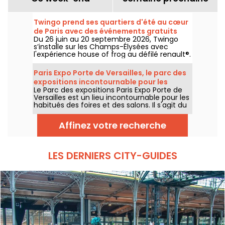
Twingo prend ses quartiers d'été au cœur
de Paris avec des événements gratuits
Du 26 juin au 20 septembre 2026, Twingo
(expo, stand-up, dj sets...)
s’installe sur les Champs-Élysées avec
l'expérience house of frog au défilé renault®.
Au programme : une expo immersive, du
stand-up, des DJ sets, des talks, sans oublier
Paris Expo Porte de Versailles, le parc des
d'autres activités et animations. L'entrée est
expositions incontournable pour les
libre et gratuite, avec l'accès aux
Le Parc des expositions Paris Expo Porte de
grands salons
événements sur inscription préalable (lien
Versailles est un lieu incontournable pour les
dans l'article)
habitués des foires et des salons. Il s'agit du
deuxième plus grand parc des expositions
de France et il accueille à la fois des grands
Affinez votre recherche
événements attendus de la capitale ainsi
que des expositions XXL.
LES DERNIERS CITY-GUIDES