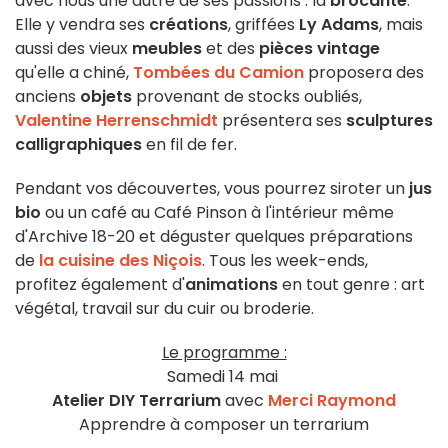
avec nous une autre de ses passions : la
brocante
.
Elle y vendra ses
créations
, griffées
Ly Adams
, mais
aussi des vieux
meubles
et des
pièces vintage
qu'elle a chiné,
Tombées du Camion
proposera des
anciens
objets
provenant de stocks oubliés,
Valentine Herrenschmidt
présentera ses
sculptures
calligraphiques
en fil de fer.
Pendant vos découvertes, vous pourrez siroter un
jus
bio
ou un café au Café Pinson à l'intérieur même
d'Archive 18-20 et déguster quelques préparations
de
la cuisine des Niçois
. Tous les week-ends,
profitez également d'
animations
en tout genre : art
végétal, travail sur du cuir ou broderie.
Le programme :
Samedi 14 mai
Atelier DIY Terrarium
avec
Merci Raymond
Apprendre à composer un terrarium