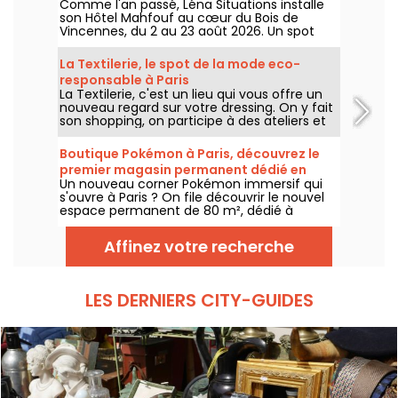
Comme l'an passé, Léna Situations installe
Vincennes
son Hôtel Mahfouf au cœur du Bois de
Vincennes, du 2 au 23 août 2026. Un spot
chill et estival, entre vlogs d'août, shopping,
gourmandises végé et détente, avec un
La Textilerie, le spot de la mode eco-
goût de nostalgie.
responsable à Paris
La Textilerie, c'est un lieu qui vous offre un
nouveau regard sur votre dressing. On y fait
son shopping, on participe à des ateliers et
on redécouvre la mode d'un point de vue
eco-responsable.
Boutique Pokémon à Paris, découvrez le
premier magasin permanent dédié en
Un nouveau corner Pokémon immersif qui
images
s'ouvre à Paris ? On file découvrir le nouvel
espace permanent de 80 m², dédié à
l’univers des célèbres créatures, au sein de
la boutique Le Coin des Barons, située rue de
Affinez votre recherche
Rivoli dans le 1er arrondissement. Depuis ce
28 mars 2025, ce corner unique attend les
collectionneurs et passionnés.
LES DERNIERS CITY-GUIDES