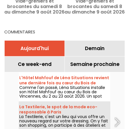
Vide-greniers et
Vide-greniers et
brocantes du samedi 8
brocantes du samedi 8
au dimanche 9 août 2026
au dimanche 9 août 2026
à Paris - le programme
à Paris et en Île-de-
du week-end
France - le programme
du week-end
COMMENTAIRES
Aujourd'hui
Demain
Ce week-end
Semaine prochaine
L'Hôtel Mahfouf de Léna Situations revient
une dernière fois au cœur du Bois de
Comme l'an passé, Léna Situations installe
Vincennes
son Hôtel Mahfouf au cœur du Bois de
Vincennes, du 2 au 23 août 2026. Un spot
chill et estival, entre vlogs d'août, shopping,
gourmandises végé et détente, avec un
La Textilerie, le spot de la mode eco-
goût de nostalgie.
responsable à Paris
La Textilerie, c'est un lieu qui vous offre un
nouveau regard sur votre dressing. On y fait
son shopping, on participe à des ateliers et