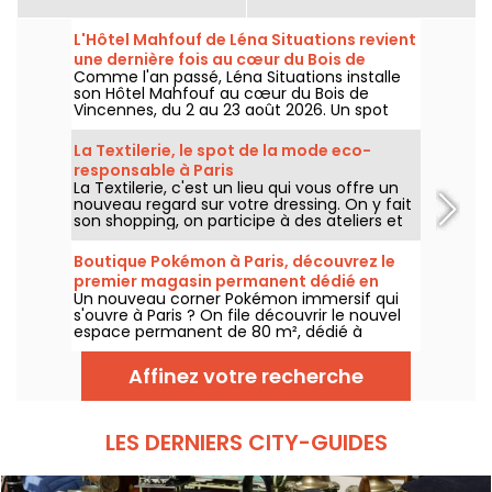
L'Hôtel Mahfouf de Léna Situations revient
une dernière fois au cœur du Bois de
Comme l'an passé, Léna Situations installe
Vincennes
son Hôtel Mahfouf au cœur du Bois de
Vincennes, du 2 au 23 août 2026. Un spot
chill et estival, entre vlogs d'août, shopping,
gourmandises végé et détente, avec un
La Textilerie, le spot de la mode eco-
goût de nostalgie.
responsable à Paris
La Textilerie, c'est un lieu qui vous offre un
nouveau regard sur votre dressing. On y fait
son shopping, on participe à des ateliers et
on redécouvre la mode d'un point de vue
eco-responsable.
Boutique Pokémon à Paris, découvrez le
premier magasin permanent dédié en
Un nouveau corner Pokémon immersif qui
images
s'ouvre à Paris ? On file découvrir le nouvel
espace permanent de 80 m², dédié à
l’univers des célèbres créatures, au sein de
la boutique Le Coin des Barons, située rue de
Affinez votre recherche
Rivoli dans le 1er arrondissement. Depuis ce
28 mars 2025, ce corner unique attend les
collectionneurs et passionnés.
LES DERNIERS CITY-GUIDES