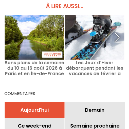
À LIRE AUSSI...
Bons plans de la semaine
Les Jeux d'Hiver
O
du 10 au 16 août 2026 à
débarquent pendant les
Paris et en Île-de-France
vacances de février à
One Nation Outlet
COMMENTAIRES
Aujourd'hui
Demain
Ce week-end
Semaine prochaine