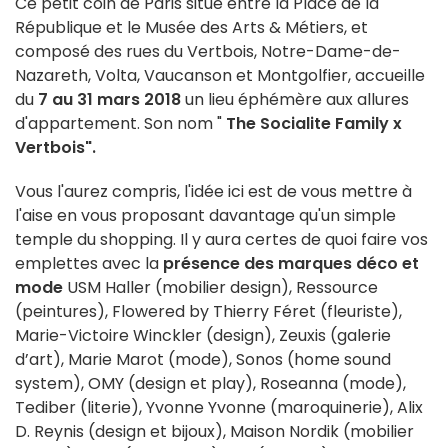
Ce petit coin de Paris situé entre la Place de la
République et le Musée des Arts & Métiers, et
composé des rues du Vertbois, Notre-Dame-de-
Nazareth, Volta, Vaucanson et Montgolfier, accueille
du
7 au 31 mars 2018
un lieu éphémère aux allures
d'appartement. Son nom "
The Socialite Family x
Vertbois".
Vous l'aurez compris, l'idée ici est de vous mettre à
l'aise en vous proposant davantage qu'un simple
temple du shopping. Il y aura certes de quoi faire vos
emplettes avec la
présence des marques déco et
mode
USM Haller (mobilier design), Ressource
(peintures), Flowered by Thierry Féret (fleuriste),
Marie-Victoire Winckler (design), Zeuxis (galerie
d’art), Marie Marot (mode), Sonos (home sound
system), OMY (design et play), Roseanna (mode),
Tediber (literie), Yvonne Yvonne (maroquinerie), Alix
D. Reynis (design et bijoux), Maison Nordik (mobilier