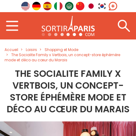
Accueil
Loisirs
Shopping et Mode
The Socialite Family x Vertbois, un concept-store éphémère
mode et déco au cœur du Marais
THE SOCIALITE FAMILY X
VERTBOIS, UN CONCEPT-
STORE ÉPHÉMÈRE MODE ET
DÉCO AU CŒUR DU MARAIS