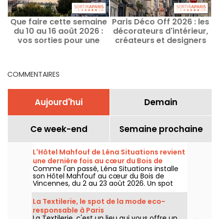
Que faire cette semaine
Paris Déco Off 2026 : les
V
du 10 au 16 août 2026 :
décorateurs d'intérieur,
l
vos sorties pour une
créateurs et designers
s
semaine remplie à Paris
vous ouvrent leurs
portes
COMMENTAIRES
Aujourd'hui
Demain
Ce week-end
Semaine prochaine
L'Hôtel Mahfouf de Léna Situations revient
une dernière fois au cœur du Bois de
Comme l'an passé, Léna Situations installe
Vincennes
son Hôtel Mahfouf au cœur du Bois de
Vincennes, du 2 au 23 août 2026. Un spot
chill et estival, entre vlogs d'août, shopping,
gourmandises végé et détente, avec un
La Textilerie, le spot de la mode eco-
goût de nostalgie.
responsable à Paris
La Textilerie, c'est un lieu qui vous offre un