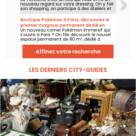
nouveau regard sur votre dressing. On y fait
son shopping, on participe à des ateliers et
on redécouvre la mode d'un point de vue
eco-responsable.
Boutique Pokémon à Paris, découvrez le
premier magasin permanent dédié en
Un nouveau corner Pokémon immersif qui
images
s'ouvre à Paris ? On file découvrir le nouvel
espace permanent de 80 m², dédié à
l’univers des célèbres créatures, au sein de
la boutique Le Coin des Barons, située rue de
Affinez votre recherche
Rivoli dans le 1er arrondissement. Depuis ce
28 mars 2025, ce corner unique attend les
collectionneurs et passionnés.
LES DERNIERS CITY-GUIDES