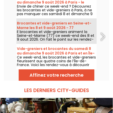
au dimanche 9 août 2026 à Paris - le
Envie de chiner ce week-end ? Découvrez
programme du week-end
les brocantes et vide-greniers à Paris, à ne
pas manquer ces samedi 8 et dimanche 9
août 2026 pour faire le plein de bonnes
affaires.
Brocantes et vide-greniers en Seine-et-
Marne les 8 et 9 août 2026 - 77
E brocantes et vide-greniers animent la
Seine-et-Marne (77) ce week-end des 8 et
9 aout 2026. On fait le point sur les rendez-
vous qui vous attendent !
Vide-greniers et brocantes du samedi 8
au dimanche 9 août 2026 à Paris et en Île-
Ce week-end, les brocantes et vide-greniers
de-France - le programme du week-end
fleurissent aux quatre coins de l’Île-de-
France. Voici les rendez-vous à découvrir
ces samedi 8 et dimanche 9 août 2026 pour
chiner, fouiller et peut-être dénicher la perle
Affinez votre recherche
rare.
LES DERNIERS CITY-GUIDES