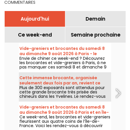
COMMENTAIRES
Aujourd'hui
Demain
Ce week-end
Semaine prochaine
Vide-greniers et brocantes du samedi 8
au dimanche 9 août 2026 à Paris - le
Envie de chiner ce week-end ? Découvrez
programme du week-end
les brocantes et vide-greniers à Paris, à ne
pas manquer ces samedi 8 et dimanche 9
août 2026 pour faire le plein de bonnes
affaires.
Cette immense brocante, organisée
seulement deux fois par an, revient ce
Plus de 300 exposants sont attendus pour
week-end dans les Yvelines
cette grande brocante très prisée des
chineurs dans les Yvelines. Le rendez-vous
revient sous le parking du Carrefour de
Montesson le dimanche 9 août 2026.
Vide-greniers et brocantes du samedi 8
au dimanche 9 août 2026 à Paris et en Île-
Ce week-end, les brocantes et vide-greniers
de-France - le programme du week-end
fleurissent aux quatre coins de l’Île-de-
France. Voici les rendez-vous à découvrir
ces samedi 8 et dimanche 9 août 2026 pour