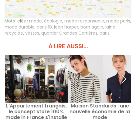
Mots-clés :
mode
,
écologie
,
mode responsable
,
mode paris
,
mode durable
,
paris 18
,
leon harper
,
born again
,
laine
recyclée
,
vestes
,
quartier Grandes Carrières
,
paris
À LIRE AUSSI...
L'Appartement français,
Maison Standards : une
le concept store 100%
nouvelle économie de la
e
made in France s'installe
mode
dans le Marais