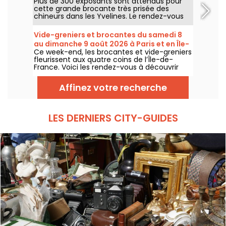
Plus de 300 exposants sont attendus pour
week-end dans les Yvelines
cette grande brocante très prisée des
chineurs dans les Yvelines. Le rendez-vous
revient sous le parking du Carrefour de
Montesson le dimanche 9 août 2026.
Vide-greniers et brocantes du samedi 8
au dimanche 9 août 2026 à Paris et en Île-
Ce week-end, les brocantes et vide-greniers
de-France - le programme du week-end
fleurissent aux quatre coins de l’Île-de-
France. Voici les rendez-vous à découvrir
ces samedi 8 et dimanche 9 août 2026 pour
chiner, fouiller et peut-être dénicher la perle
Affinez votre recherche
rare.
LES DERNIERS CITY-GUIDES