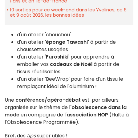
Paris et en Île-de-France
10 sorties pour ce week-end dans les Yvelines, ce 8
et 9 août 2026, les bonnes idées
d'un atelier 'chouchou'
d'un atelier '
éponge Tawashi'
à partir de
chaussettes usagées
d'un atelier '
Furoshiki
' pour apprendre à
emballer vos
cadeaux de Noël
à partir de
tissus réutilisables
d'un atelier 'BeeWrap' pour faire d'un tissu le
remplaçant idéal de l'aluminium !
Une
conférence/apéro-débat
est, par ailleurs,
organisée sur le thème de l
'obsolescence dans la
mode
en compagnie de l'
association HOP
(Halte à
l'Obsolescence Programmée).
Bref, des
tips
super utiles !