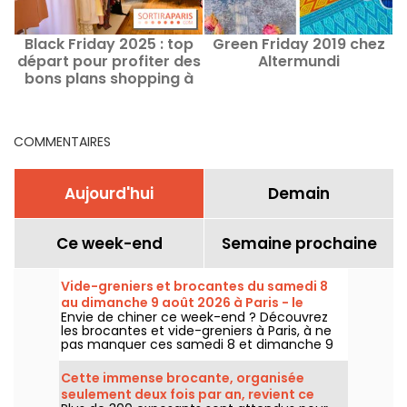
Black Friday 2025 : top
Green Friday 2019 chez
départ pour profiter des
Altermundi
a
bons plans shopping à
v
Paris
COMMENTAIRES
Aujourd'hui
Demain
Ce week-end
Semaine prochaine
Vide-greniers et brocantes du samedi 8
au dimanche 9 août 2026 à Paris - le
Envie de chiner ce week-end ? Découvrez
programme du week-end
les brocantes et vide-greniers à Paris, à ne
pas manquer ces samedi 8 et dimanche 9
août 2026 pour faire le plein de bonnes
affaires.
Cette immense brocante, organisée
seulement deux fois par an, revient ce