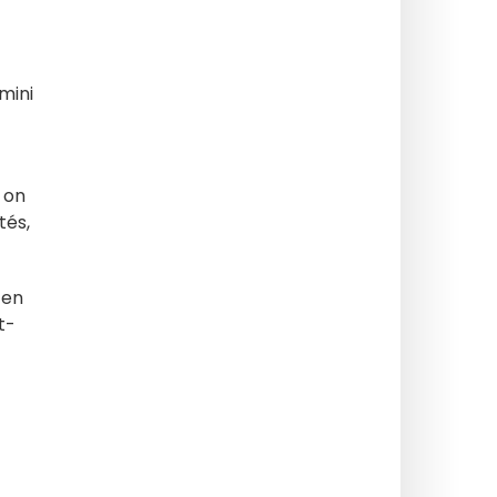
 mini
 on
tés,
 en
t-