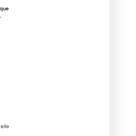
ique
.
 elle