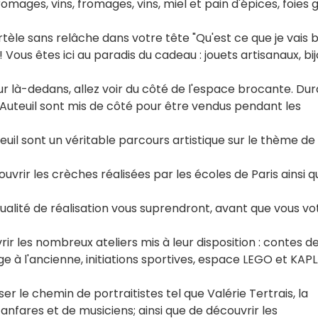
mages, vins, fromages, vins, miel et pain d'épices, foies 
èle sans relâche dans votre tête "Qu'est ce que je vais 
 Vous êtes ici au paradis du cadeau : jouets artisanaux, bij
ur là-dedans, allez voir du côté de l'espace brocante. Du
d'Auteuil sont mis de côté pour être vendus pendant les
euil sont un véritable parcours artistique sur le thème de
uvrir les crèches réalisées par les écoles de Paris ainsi q
 qualité de réalisation vous suprendront, avant que vous vo
ir les nombreux ateliers mis à leur disposition : contes d
e à l'ancienne, initiations sportives, espace LEGO et KAPL
ser le chemin de portraitistes tel que Valérie Tertrais, la
anfares et de musiciens; ainsi que de découvrir les