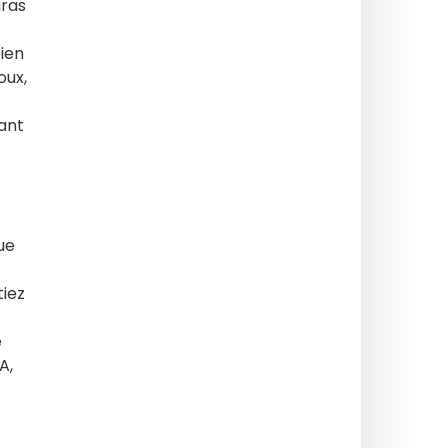
gras
bien
oux,
rant
ue
tiez
e
A,