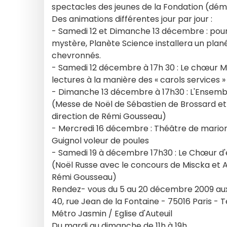
spectacles des jeunes de la Fondation (démo
Des animations différentes jour par jour :
- Samedi 12 et Dimanche 13 décembre : pour q
mystère, Planète Science installera un plan
chevronnés.
- Samedi 12 décembre à 17h 30 : Le chœur Mus
lectures à la manière des « carols services » 
- Dimanche 13 décembre à 17h30 : L'Ensembl
(Messe de Noël de Sébastien de Brossard et 
direction de Rémi Gousseau)
- Mercredi 16 décembre : Théâtre de marionn
Guignol voleur de poules
- Samedi 19 à décembre 17h30 : Le Chœur d'e
(Noël Russe avec le concours de Miscka et A
Rémi Gousseau)
Rendez- vous du 5 au 20 décembre 2009 aux 
40, rue Jean de la Fontaine - 75016 Paris - Té
Métro Jasmin / Eglise d'Auteuil
Du mardi au dimanche de 11h à 19h