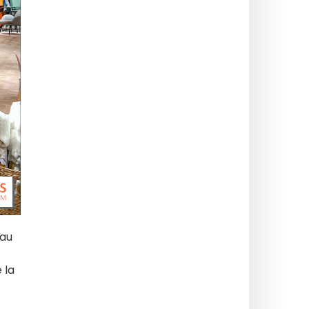
 au
 la