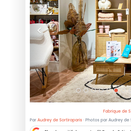
<
Fabrique de S
Par
Audrey de Sortiraparis
· Photos par Audrey de S