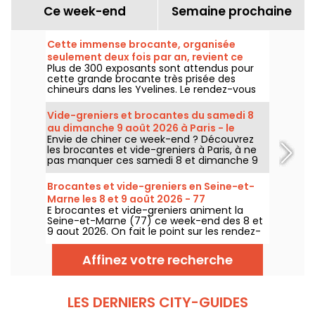
Ce week-end
Semaine prochaine
Cette immense brocante, organisée
seulement deux fois par an, revient ce
Plus de 300 exposants sont attendus pour
week-end dans les Yvelines
cette grande brocante très prisée des
chineurs dans les Yvelines. Le rendez-vous
revient sous le parking du Carrefour de
Montesson le dimanche 9 août 2026.
Vide-greniers et brocantes du samedi 8
au dimanche 9 août 2026 à Paris - le
Envie de chiner ce week-end ? Découvrez
programme du week-end
les brocantes et vide-greniers à Paris, à ne
pas manquer ces samedi 8 et dimanche 9
août 2026 pour faire le plein de bonnes
affaires.
Brocantes et vide-greniers en Seine-et-
Marne les 8 et 9 août 2026 - 77
E brocantes et vide-greniers animent la
Seine-et-Marne (77) ce week-end des 8 et
9 aout 2026. On fait le point sur les rendez-
vous qui vous attendent !
Affinez votre recherche
LES DERNIERS CITY-GUIDES