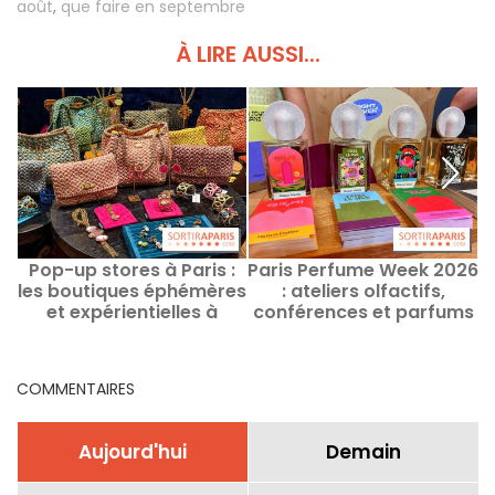
août
,
que faire en septembre
À LIRE AUSSI...
Pop-up stores à Paris :
Paris Perfume Week 2026
T
les boutiques éphémères
: ateliers olfactifs,
et expérientielles à
conférences et parfums
découvrir en ce moment
au Palais Brongniart -
photos
COMMENTAIRES
Aujourd'hui
Demain