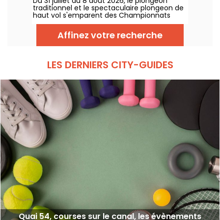
Du 31 juillet au 8 août 2026, le plongeon
plongeon et de haut vol
et les épreuves !
traditionnel et le spectaculaire plongeon de
haut vol s'emparent des Championnats
d'Europe de natation. Entre le bassin
olympique de Saint-Denis et le cadre
Affinez votre recherche
naturel de la Seine, les meilleurs plongeurs
du continent vont s'élancer pour des figures
acrobatiques saisissantes.
LES DERNIERS CITY-GUIDES
Quai 54, courses sur le canal, les évènements