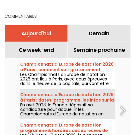
gratuitement certaines
infos sur la compétition
épreuves ?
COMMENTAIRES
Aujourd'hui
Demain
Ce week-end
Semaine prochaine
Championnats d'Europe de natation 2026
à Paris : comment voir gratuitement
Les Championnats d'Europe de natation
certaines épreuves ?
2026 ont lieu à Paris, avec deux épreuves
dans le fleuve de la capitale, qui vont être
plus accessibles au grand public ! Comment
observer les compétitions en eau libre et le
Championnats d'Europe de natation 2026
plongeon de haut vol, au mois d'août
à Paris : dates, programme, les infos sur la
prochain ?
En avril 2023, la France déposait sa
compétition
candidature pour accueillir les
Championnats d'Europe de natation en
2026. Du 31 juillet au 16 août, le Centre
Aquatique Olympique vous attend pour
Championnats d'Europe de natation :
encourager nos nageurs. Voici toutes les
programme & horaires des épreuves de
informations à connaître sur la compétition