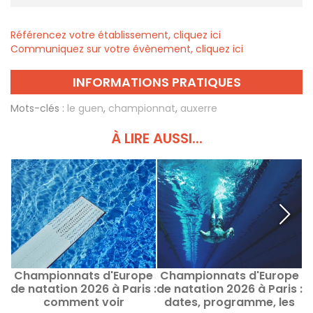
Référencez votre établissement, cliquez ici
Communiquez sur votre évènement, cliquez ici
INFORMATIONS PRATIQUES
Mots-clés :
le guen
,
championnat
,
auxerre
À LIRE AUSSI...
Championnats d'Europe
Championnats d'Europe
C
de natation 2026 à Paris :
de natation 2026 à Paris :
d
comment voir
dates, programme, les
&