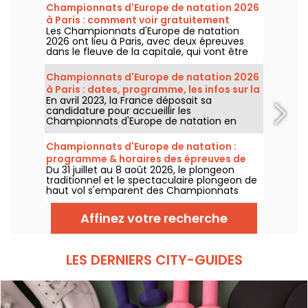
Championnats d'Europe de natation 2026
à Paris : comment voir gratuitement
Les Championnats d'Europe de natation
certaines épreuves ?
2026 ont lieu à Paris, avec deux épreuves
dans le fleuve de la capitale, qui vont être
plus accessibles au grand public ! Comment
observer les compétitions en eau libre et le
Championnats d'Europe de natation 2026
plongeon de haut vol, au mois d'août
à Paris : dates, programme, les infos sur la
prochain ?
En avril 2023, la France déposait sa
compétition
candidature pour accueillir les
Championnats d'Europe de natation en
2026. Du 31 juillet au 16 août, le Centre
Aquatique Olympique vous attend pour
Championnats d'Europe de natation :
encourager nos nageurs. Voici toutes les
programme & horaires des épreuves de
informations à connaître sur la compétition
Du 31 juillet au 8 août 2026, le plongeon
plongeon et de haut vol
et les épreuves !
traditionnel et le spectaculaire plongeon de
haut vol s'emparent des Championnats
d'Europe de natation. Entre le bassin
olympique de Saint-Denis et le cadre
Affinez votre recherche
naturel de la Seine, les meilleurs plongeurs
du continent vont s'élancer pour des figures
acrobatiques saisissantes.
LES DERNIERS CITY-GUIDES