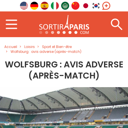
Accueil
Loisirs
Sport et Bien-être
Wolfsburg : avis adverse (après-match)
WOLFSBURG : AVIS ADVERSE
(APRÈS-MATCH)