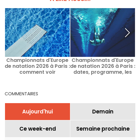
Championnats d'Europe
Championnats d'Europe
C
de natation 2026 à Paris :
de natation 2026 à Paris :
d
comment voir
dates, programme, les
&
gratuitement certaines
infos sur la compétition
épreuves ?
COMMENTAIRES
Aujourd'hui
Demain
Ce week-end
Semaine prochaine