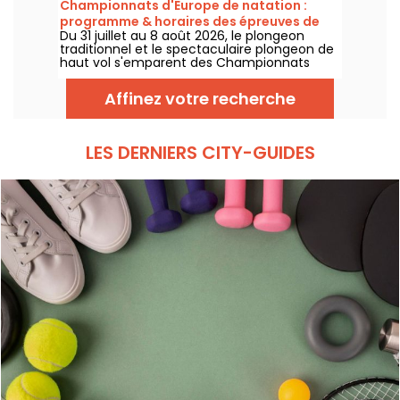
Championnats d'Europe de natation :
encourager nos nageurs. Voici toutes les
programme & horaires des épreuves de
informations à connaître sur la compétition
Du 31 juillet au 8 août 2026, le plongeon
plongeon et de haut vol
et les épreuves !
traditionnel et le spectaculaire plongeon de
haut vol s'emparent des Championnats
d'Europe de natation. Entre le bassin
olympique de Saint-Denis et le cadre
Affinez votre recherche
naturel de la Seine, les meilleurs plongeurs
du continent vont s'élancer pour des figures
acrobatiques saisissantes.
LES DERNIERS CITY-GUIDES