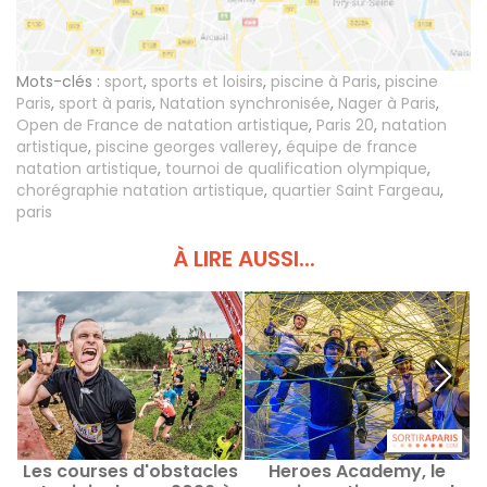
Mots-clés :
sport
,
sports et loisirs
,
piscine à Paris
,
piscine
Paris
,
sport à paris
,
Natation synchronisée
,
Nager à Paris
,
Open de France de natation artistique
,
Paris 20
,
natation
artistique
,
piscine georges vallerey
,
équipe de france
natation artistique
,
tournoi de qualification olympique
,
chorégraphie natation artistique
,
quartier Saint Fargeau
,
paris
À LIRE AUSSI...
Les courses d'obstacles
Heroes Academy, le