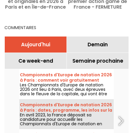
et originales en 2026 à
premier action game de
Paris et en Île-de-France
France - FERMETURE
DEFINITIVE
COMMENTAIRES
Aujourd'hui
Demain
Ce week-end
Semaine prochaine
Championnats d'Europe de natation 2026
à Paris : comment voir gratuitement
Les Championnats d'Europe de natation
certaines épreuves ?
2026 ont lieu à Paris, avec deux épreuves
dans le fleuve de la capitale, qui vont être
plus accessibles au grand public ! Comment
observer les compétitions en eau libre et le
Championnats d'Europe de natation 2026
plongeon de haut vol, au mois d'août
à Paris : dates, programme, les infos sur la
prochain ?
En avril 2023, la France déposait sa
compétition
candidature pour accueillir les
Championnats d'Europe de natation en
2026. Du 31 juillet au 16 août, le Centre
Aquatique Olympique vous attend pour