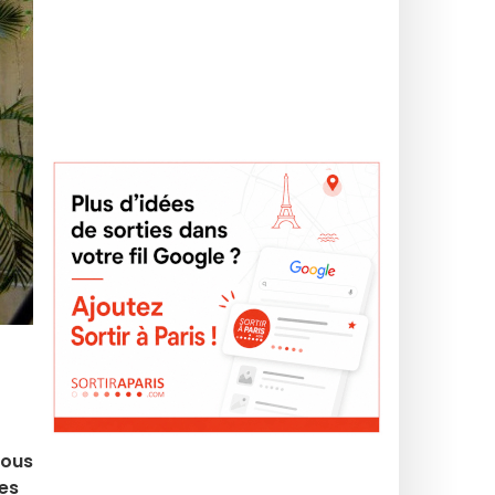
tous
tes