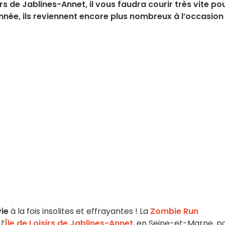
irs de Jablines-Annet, il vous faudra courir très vite po
année, ils reviennent encore plus nombreux à l’occasion
ie
à la fois insolites et effrayantes ! La
Zombie Run
l’
Île de Loisirs de Jablines-Annet
, en Seine-et-Marne, p