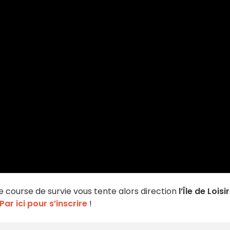
te course de survie vous tente alors direction
l’Île de Loisi
Par ici pour s’inscrire
!