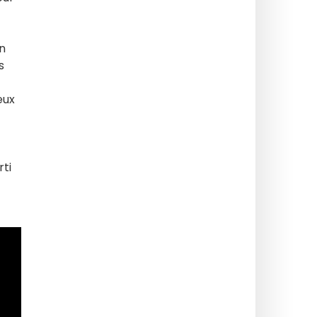
on
s
eux
rti