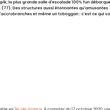
pik, la plus grande salle d'escalade 100% fun débarqu
 (77). Des structures aussi étonnantes qu'amusantes
 d'accrobranches et même un toboggan : c'est ce qui v
sible en
Île-de-France
. À compter du 17 octobre 2020, un