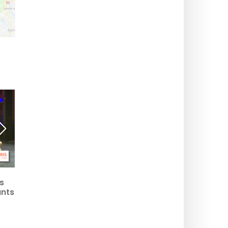
IFÉA, une école primaire
Arkose Didot, la salle
s
et un collège
d'escalade du 14e, lieu
ants
bienveillants à Clichy-
de vie éco-responsable
ris
la-Garenne