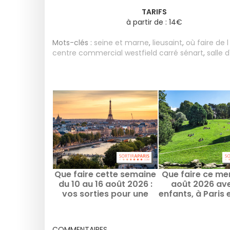
TARIFS
à partir de : 14€
Mots-clés :
seine et marne
,
lieusaint
,
où faire de 
centre commercial westfield carré sénart
,
salle 
Que faire cette semaine
Que faire ce me
du 10 au 16 août 2026 :
août 2026 ave
vos sorties pour une
enfants, à Paris e
semaine remplie à Paris
de-France
COMMENTAIRES