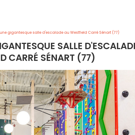
e une gigantesque salle d'escalade au Westfield Carré Sénart (77)
GIGANTESQUE SALLE D'ESCALAD
D CARRÉ SÉNART (77)