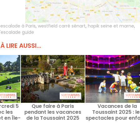
l escalade à Paris
,
westfield carré sénart
,
hapik seine et marne
,
d'escalade guide
À LIRE AUSSI...
rcredi 5
Que faire à Paris
Vacances de la
c les
pendant les vacances
Toussaint 2025 : le
t en Île-
de la Toussaint 2025
spectacles pour enf
 ?
avec les enfants ?
à voir en famille à Pa