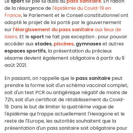
Le
sport
se plie lui aussi au
pass sanitaire
. En raison
de la résurgence de
l'épidémie du Covid-19 en
France
, le Parlement et le Conseil constitutionnel ont
adopté le projet de loi porté par le gouvernement
sur
l'élargissement du pass sanitaire
aux lieux de
loisirs
. Et le
sport
ne fait pas exception : pour pouvoir
accéder aux
stades
,
piscines
,
gymnases
et autres
espaces sportifs
, la présentation du précieux
sésame devient également obligatoire à partir du 9
août 2021.
En passant, on rappelle que le
pass sanitaire
peut
prendre la forme soit d'un schéma vaccinal complet,
soit d'un test PCR ou antigénique négatif de moins de
72h, soit d'un certificat de rétablissement du Covid-
19. Dans le but de limiter la quatrième vague de
l'épidémie qui frappe actuellement l'Hexagone et le
reste de l'Europe, les autorités souhaitent que la
présentation d'un pass sanitaire soit obligatoire pour