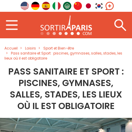
Accueil
Loisirs
Sport et Bien-être
Pass sanitaire et Sport : piscines, gymnases, salles, stades, les
lieux où il est obligatoire
PASS SANITAIRE ET SPORT :
PISCINES, GYMNASES,
SALLES, STADES, LES LIEUX
OÙ IL EST OBLIGATOIRE