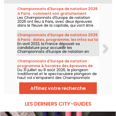
Championnats d'Europe de natation 2026
à Paris : comment voir gratuitement
Les Championnats d'Europe de natation
certaines épreuves ?
2026 ont lieu à Paris, avec deux épreuves
dans le fleuve de la capitale, qui vont être
plus accessibles au grand public ! Comment
observer les compétitions en eau libre et le
Championnats d'Europe de natation 2026
plongeon de haut vol, au mois d'août
à Paris : dates, programme, les infos sur la
prochain ?
En avril 2023, la France déposait sa
compétition
candidature pour accueillir les
Championnats d'Europe de natation en
2026. Du 31 juillet au 16 août, le Centre
Aquatique Olympique vous attend pour
Championnats d'Europe de natation :
encourager nos nageurs. Voici toutes les
programme & horaires des épreuves de
informations à connaître sur la compétition
Du 31 juillet au 8 août 2026, le plongeon
plongeon et de haut vol
et les épreuves !
traditionnel et le spectaculaire plongeon de
haut vol s'emparent des Championnats
d'Europe de natation. Entre le bassin
olympique de Saint-Denis et le cadre
Affinez votre recherche
naturel de la Seine, les meilleurs plongeurs
du continent vont s'élancer pour des figures
acrobatiques saisissantes.
LES DERNIERS CITY-GUIDES