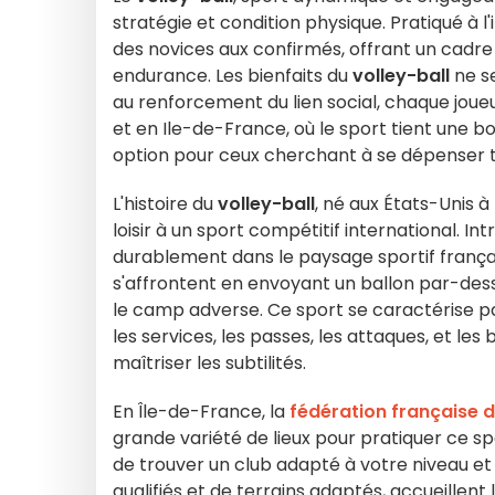
stratégie et condition physique. Pratiqué à l'
des novices aux confirmés, offrant un cadre
endurance. Les bienfaits du
volley-ball
ne se
au renforcement du lien social, chaque joue
et en Ile-de-France, où le sport tient une b
option pour ceux cherchant à se dépenser 
L'histoire du
volley-ball
, né aux États-Unis à
loisir à un sport compétitif international. In
durablement dans le paysage sportif français
s'affrontent en envoyant un ballon par-dessus
le camp adverse. Ce sport se caractérise p
les services, les passes, les attaques, et les
maîtriser les subtilités.
En Île-de-France, la
fédération française d
grande variété de lieux pour pratiquer ce spor
de trouver un club adapté à votre niveau et 
qualifiés et de terrains adaptés, accueillent