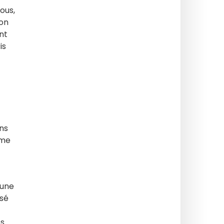
tous,
son
nt
is
ans
mme
 une
isé
es