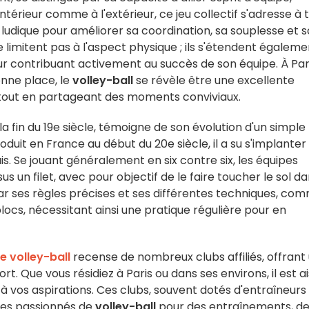
intérieur comme à l'extérieur, ce jeu collectif s'adresse à 
 ludique pour améliorer sa coordination, sa souplesse et 
 limitent pas à l'aspect physique ; ils s'étendent égaleme
ur contribuant activement au succès de son équipe. À Par
onne place, le
volley-ball
se révèle être une excellente
tout en partageant des moments conviviaux.
 la fin du 19e siècle, témoigne de son évolution d'un simple
troduit en France au début du 20e siècle, il a su s'implanter
. Se jouant généralement en six contre six, les équipes
 un filet, avec pour objectif de le faire toucher le sol d
ar ses règles précises et ses différentes techniques, co
 blocs, nécessitant ainsi une pratique régulière pour en
e volley-ball
recense de nombreux clubs affiliés, offrant
t. Que vous résidiez à Paris ou dans ses environs, il est a
à vos aspirations. Ces clubs, souvent dotés d'entraîneurs
 les passionnés de
volley-ball
pour des entraînements, d