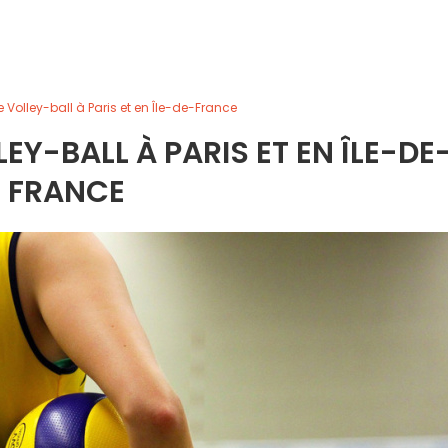
e Volley-ball à Paris et en Île-de-France
EY-BALL À PARIS ET EN ÎLE-DE
FRANCE