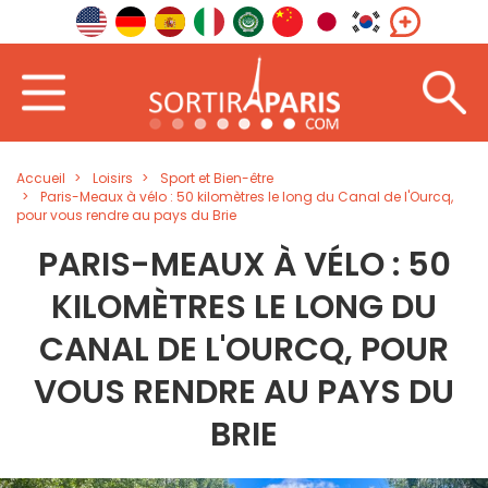
Accueil
Loisirs
Sport et Bien-être
Paris-Meaux à vélo : 50 kilomètres le long du Canal de l'Ourcq,
pour vous rendre au pays du Brie
PARIS-MEAUX À VÉLO : 50
KILOMÈTRES LE LONG DU
CANAL DE L'OURCQ, POUR
VOUS RENDRE AU PAYS DU
BRIE