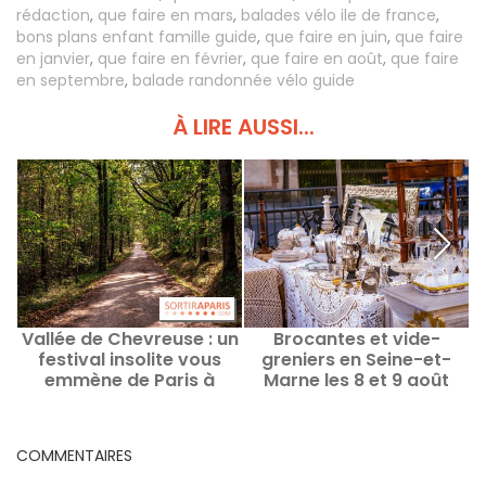
rédaction
,
que faire en mars
,
balades vélo ile de france
,
bons plans enfant famille guide
,
que faire en juin
,
que faire
en janvier
,
que faire en février
,
que faire en août
,
que faire
en septembre
,
balade randonnée vélo guide
À LIRE AUSSI...
Vallée de Chevreuse : un
Brocantes et vide-
festival insolite vous
greniers en Seine-et-
S
emmène de Paris à
Marne les 8 et 9 août
w
Nogent-le-Roi à vélo
2026 - 77
COMMENTAIRES