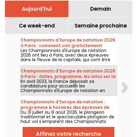
Aujourd'hui
Demain
Ce week-end
Semaine prochaine
Championnats d'Europe de natation 2026
à Paris : comment voir gratuitement
Les Championnats d'Europe de natation
certaines épreuves ?
2026 ont lieu à Paris, avec deux épreuves
dans le fleuve de la capitale, qui vont être
plus accessibles au grand public ! Comment
observer les compétitions en eau libre et le
Championnats d'Europe de natation 2026
plongeon de haut vol, au mois d'août
à Paris : dates, programme, les infos sur la
prochain ?
En avril 2023, la France déposait sa
compétition
candidature pour accueillir les
Championnats d'Europe de natation en
2026. Du 31 juillet au 16 août, le Centre
Aquatique Olympique vous attend pour
Championnats d'Europe de natation :
encourager nos nageurs. Voici toutes les
programme & horaires des épreuves de
informations à connaître sur la compétition
Du 31 juillet au 8 août 2026, le plongeon
plongeon et de haut vol
et les épreuves !
traditionnel et le spectaculaire plongeon de
haut vol s'emparent des Championnats
d'Europe de natation. Entre le bassin
olympique de Saint-Denis et le cadre
Affinez votre recherche
naturel de la Seine, les meilleurs plongeurs