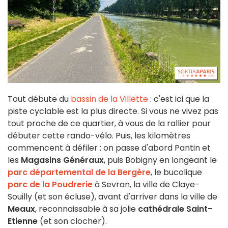
Tout débute du
bassin de la Villette
: c'est ici que la
piste cyclable est la plus directe. Si vous ne vivez pas
tout proche de ce quartier, à vous de la rallier pour
débuter cette rando-vélo. Puis, les kilomètres
commencent à défiler : on passe d'abord Pantin et
les
Magasins Généraux
, puis Bobigny en longeant le
parc départemental de la Bergère
, le bucolique
parc de la Poudrerie
à Sevran, la ville de Claye-
Souilly (et son écluse), avant d'arriver dans la ville de
Meaux
, reconnaissable à sa jolie
cathédrale Saint-
Etienne
(et son clocher).