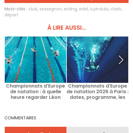
Mots-clés :
club
,
sessegnon
,
erding
,
edel
,
luyindula
,
clash
,
départ
À LIRE AUSSI...
Championnats d'Europe
Championnats d'Europe
C
de natation : à quelle
de natation 2026 à Paris :
heure regarder Léon
dates, programme, les
Marchand et Maxime
infos sur la compétition
m
Grousset ?
COMMENTAIRES