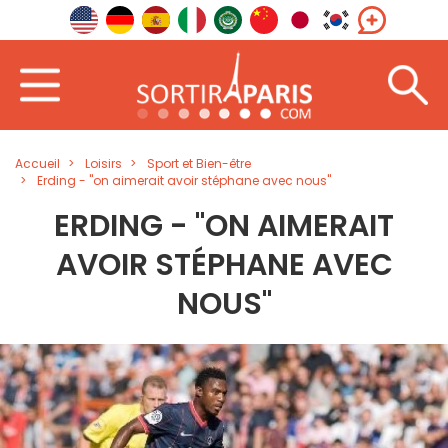
Accueil
Loisirs
Sport et Bien-être
Erding - "on aimerait avoir stéphane avec nous"
ERDING - "ON AIMERAIT
AVOIR STÉPHANE AVEC
NOUS"