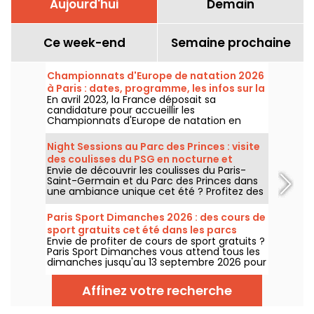
Aujourd'hui
Demain
Ce week-end
Semaine prochaine
Championnats d'Europe de natation 2026
à Paris : dates, programme, les infos sur la
En avril 2023, la France déposait sa
compétition
candidature pour accueillir les
Championnats d'Europe de natation en
2026. Du 31 juillet au 16 août, le Centre
Aquatique Olympique vous attend pour
Night Sessions au Parc des Princes : visite
encourager nos nageurs. Voici toutes les
des coulisses du PSG en nocturne et
informations à connaître sur la compétition
Envie de découvrir les coulisses du Paris-
guinguette festive avec DJ sets
et les épreuves !
Saint-Germain et du Parc des Princes dans
une ambiance unique cet été ? Profitez des
night sessions pour accéder au stade de
nuit et profiter de nombreuses animations
Paris Sport Dimanches 2026 : des cours de
festives. Voici le programme pour cet été
sport gratuits cet été dans les parcs
2026 !
Envie de profiter de cours de sport gratuits ?
parisiens
Paris Sport Dimanches vous attend tous les
dimanches jusqu'au 13 septembre 2026 pour
des séances sportives gratuites et sans
inscription !
Affinez votre recherche