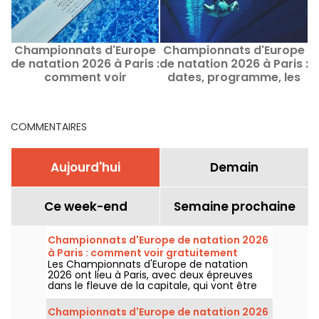
Championnats d'Europe
Championnats d'Europe
C
de natation 2026 à Paris :
de natation 2026 à Paris :
d
comment voir
dates, programme, les
&
gratuitement certaines
infos sur la compétition
épreuves ?
COMMENTAIRES
Aujourd'hui
Demain
Ce week-end
Semaine prochaine
Championnats d'Europe de natation 2026
à Paris : comment voir gratuitement
Les Championnats d'Europe de natation
certaines épreuves ?
2026 ont lieu à Paris, avec deux épreuves
dans le fleuve de la capitale, qui vont être
plus accessibles au grand public ! Comment
observer les compétitions en eau libre et le
Championnats d'Europe de natation 2026
plongeon de haut vol, au mois d'août