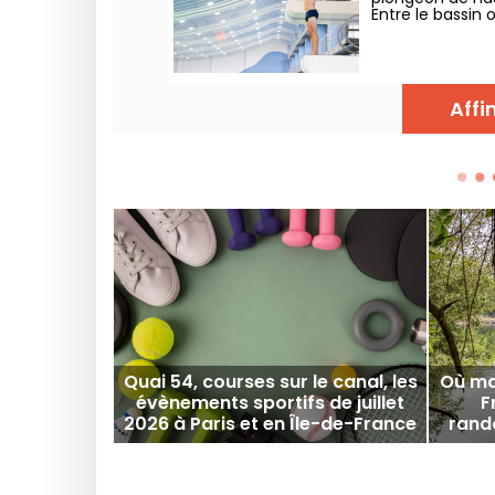
Entre le bassin 
meilleurs plong
acrobatiques sa
Affi
Quai 54, courses sur le canal, les
Où mar
évènements sportifs de juillet
F
2026 à Paris et en Île-de-France
rand