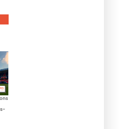
ons
is-