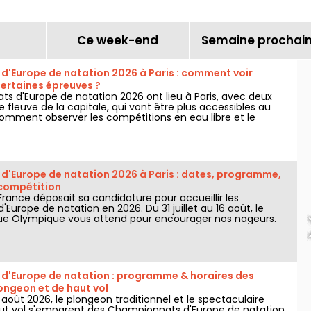
Ce week-end
Semaine prochai
'Europe de natation 2026 à Paris : comment voir
ertaines épreuves ?
s d'Europe de natation 2026 ont lieu à Paris, avec deux
 fleuve de la capitale, qui vont être plus accessibles au
Comment observer les compétitions en eau libre et le
t vol, au mois d'août prochain ?
'Europe de natation 2026 à Paris : dates, programme,
a compétition
a France déposait sa candidature pour accueillir les
urope de natation en 2026. Du 31 juillet au 16 août, le
ue Olympique vous attend pour encourager nos nageurs.
 informations à connaître sur la compétition et les épreuves
'Europe de natation : programme & horaires des
ongeon et de haut vol
 8 août 2026, le plongeon traditionnel et le spectaculaire
t vol s'emparent des Championnats d'Europe de natation.