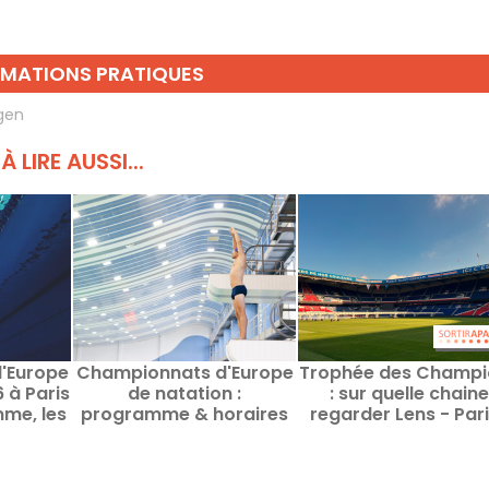
RMATIONS PRATIQUES
gen
À LIRE AUSSI...
'Europe
Championnats d'Europe
Trophée des Champi
 à Paris
de natation :
: sur quelle chaine
mme, les
programme & horaires
regarder Lens - Par
pétition
des épreuves de
Saint-Germain ?
plongeon et de haut vol