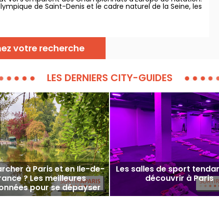
olympique de Saint-Denis et le cadre naturel de la Seine, les
eurs du continent vont s'élancer pour des figures
isissantes.
nez votre recherche
LES DERNIERS CITY-GUIDES
cher à Paris et en Ile-de-
Les salles de sport tenda
rance ? Les meilleures
découvrir à Paris
onnées pour se dépayser