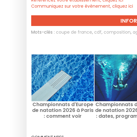
Référencez votre établissement, cliquez ici
Communiquez sur votre évènement, cliquez ici
INFO
Mots-clés :
coupe de france
,
cdf
,
composition
,
a
Championnats d'Europe
Championnats d
de natation 2026 à Paris
de natation 2026
: comment voir
: dates, progra
gratuitement certaines
infos sur la com
épreuves ?