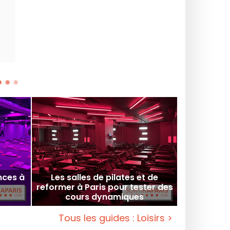
notamment au cœur du cen
arrondissement, du 4 juill
nces à
Les salles de pilates et de
reformer à Paris pour tester des
cours dynamiques
Tous les guides : Loisirs >