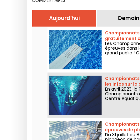
COMMENTAIRES
Aujourd'hui
Demain
Championnats d
gratuitement c
Les Championnat
épreuves dans le
grand public ! 
plongeon de hau
Championnats d
les infos sur l
En avril 2023, l
Championnats d'E
Centre Aquatiq
Voici toutes les
!
Championnats d
épreuves de pl
Du 31 juillet au
plongeon de hau