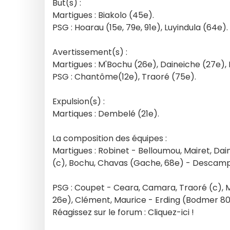
But(s) :
Martigues : Biakolo (45e).
PSG : Hoarau (15e, 79e, 91e), Luyindula (64e).
Avertissement(s) :
Martigues : M'Bochu (26e), Daineiche (27e),
PSG : Chantôme(12e), Traoré (75e).
Expulsion(s) :
Martiques : Dembelé (21e).
La composition des équipes :
Martigues : Robinet - Belloumou, Mairet, Dai
(c), Bochu, Chavas (Gache, 68e) - Descamp
PSG : Coupet - Ceara, Camara, Traoré (c),
26e), Clément, Maurice - Erding (Bodmer 80
Réagissez sur le forum : Cliquez-ici !