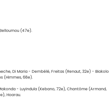
 Belloumou (47e).
neche, Di Maria - Dembélé, Freitas (Renaut, 32e) - Biakolo
s (Himmes, 68e).
 Makonda - Luyindula (Kebano, 72e), Chantôme (Armand,
e), Hoarau.