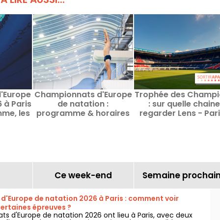
'Europe
Championnats d'Europe
Trophée des Champi
 à Paris
de natation :
: sur quelle chaine
mme, les
programme & horaires
regarder Lens - Par
pétition
des épreuves de
Saint-Germain ?
plongeon et de haut vol
Ce week-end
Semaine prochai
'Europe de natation 2026 à Paris : comment voir
ertaines épreuves ?
s d'Europe de natation 2026 ont lieu à Paris, avec deux