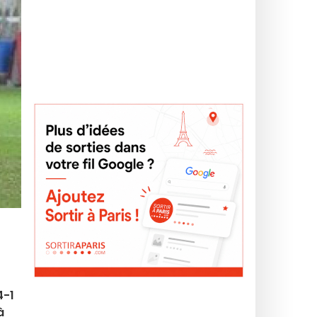
4-1
à