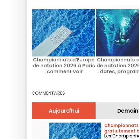
Championnats d'Europe
Championnats d
de natation 2026 à Paris
de natation 2026
: comment voir
: dates, progra
gratuitement certaines
infos sur la com
épreuves ?
COMMENTAIRES
Aujourd'hui
Demain
Championnats d
gratuitement c
Les Championnat