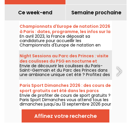
Ce week-end
Semaine prochaine
Championnats d'Europe de natation 2026
à Paris : dates, programme, les infos sur la
En avril 2023, la France déposait sa
compétition
candidature pour accueillir les
Championnats d'Europe de natation en
2026. Du 31 juillet au 16 août, le Centre
Aquatique Olympique vous attend pour
Night Sessions au Parc des Princes : visite
encourager nos nageurs. Voici toutes les
des coulisses du PSG en nocturne et
informations à connaître sur la compétition
Envie de découvrir les coulisses du Paris-
guinguette festive avec DJ sets
et les épreuves !
Saint-Germain et du Parc des Princes dans
une ambiance unique cet été ? Profitez des
night sessions pour accéder au stade de
nuit et profiter de nombreuses animations
Paris Sport Dimanches 2026 : des cours de
festives. Voici le programme pour cet été
sport gratuits cet été dans les parcs
2026 !
Envie de profiter de cours de sport gratuits ?
parisiens
Paris Sport Dimanches vous attend tous les
dimanches jusqu'au 13 septembre 2026 pour
des séances sportives gratuites et sans
inscription !
Affinez votre recherche