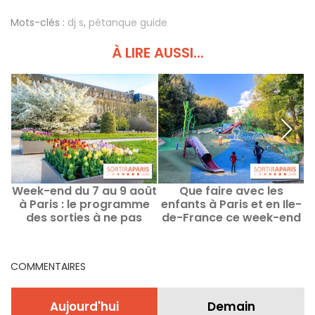
Mots-clés :
dj s
,
pétanque guide
À LIRE AUSSI...
Week-end du 7 au 9 août
Que faire avec les
R
à Paris : le programme
enfants à Paris et en Ile-
des sorties à ne pas
de-France ce week-end
d
manquer
des 8 au 9 août 2026 ?
COMMENTAIRES
Aujourd'hui
Demain