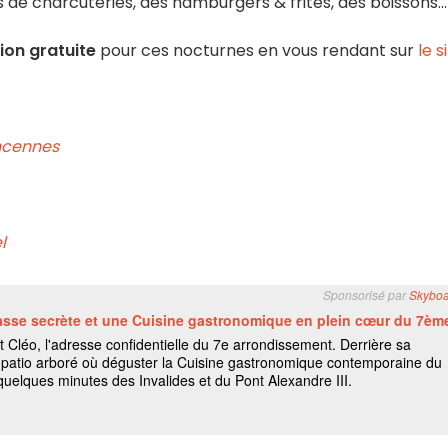
de charcuteries, des hamburgers & frites, des boissons...
tion gratuite
pour ces nocturnes en vous rendant sur
le s
ncennes
l