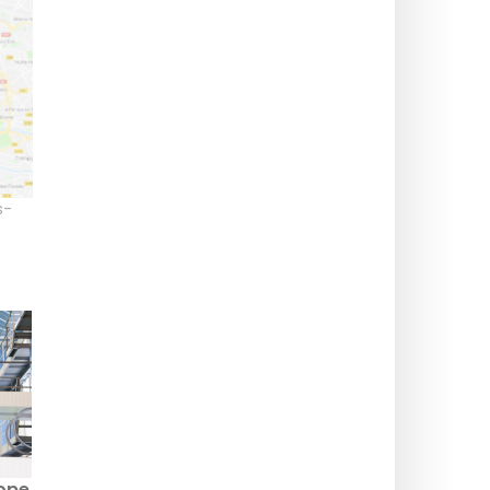
s-
ope