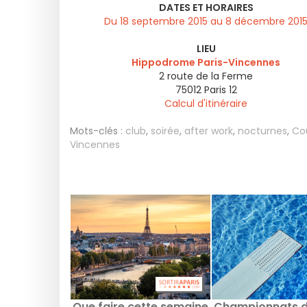
DATES ET HORAIRES
Du 18 septembre 2015 au 8 décembre 201
LIEU
Hippodrome Paris-Vincennes
2 route de la Ferme
75012
Paris 12
Calcul d'itinéraire
Mots-clés :
club
,
soirée
,
after work
,
nocturnes
,
Co
Vincennes
Que faire cette semaine
Championnats d