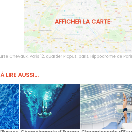
5
AFFICHER LA CARTE
urse Chevaux
,
Paris 12
,
quartier Picpus
,
paris
,
Hippodrome de Pari
À LIRE AUSSI...
'Europe
Championnats d'Europe
Championnats d'Eur